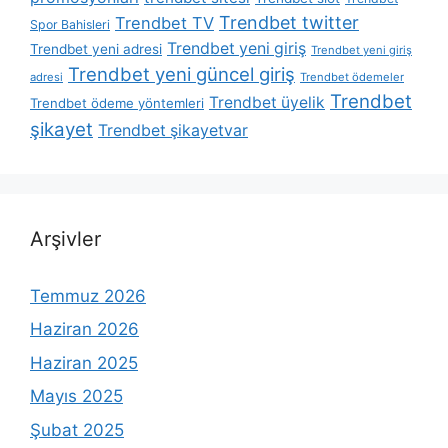
Trendbet twitter
Trendbet TV
Spor Bahisleri
Trendbet yeni giriş
Trendbet yeni adresi
Trendbet yeni giriş
Trendbet yeni güncel giriş
adresi
Trendbet ödemeler
Trendbet
Trendbet üyelik
Trendbet ödeme yöntemleri
şikayet
Trendbet şikayetvar
Arşivler
Temmuz 2026
Haziran 2026
Haziran 2025
Mayıs 2025
Şubat 2025