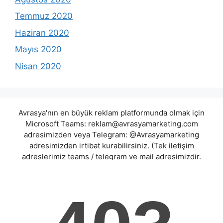
Temmuz 2020
Haziran 2020
Mayıs 2020
Nisan 2020
Avrasya'nın en büyük reklam platformunda olmak için
Microsoft Teams:
reklam@avrasyamarketing.com
adresimizden veya Telegram: @Avrasyamarketing
adresimizden irtibat kurabilirsiniz. (Tek iletişim
adreslerimiz teams / telegram ve mail adresimizdir.
Harici hiçbir iletişim adresimiz bulunmamaktadır.
Lütfen itibar etmeyiniz.) Türkiye yasalarına göre 7258
sayılı kanun uyarınca yasa dışı bahis oynamanın
cezaları mevcuttur. Şu an bulunduğunuz site hiç bir
şekilde illegal bahis oyunları oynatmıyor ve oynamaya
aracı olmuyordur.
betlima
|
hazbet
|
marlonbet
|