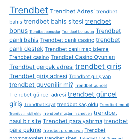
Trendbet
Trendbet Adresi
trendbet
trendbet
trendbet bahis sitesi
bahis
bonus
Trendbet
Trendbet bonuslar
Trendbet bonusları
trendbet
canlı bahis
Trendbet canlı casino
canlı destek
Trendbet canlı maç izleme
Trendbet Casino Oyunları
Trendbet casino
trendbet giriş
Trendbet gerçek adresi
Trendbet giriş adresi
Trendbet giriş yap
trendbet guvenilir mi?
Trendbet güncel
trendbet güncel
Trendbet güncel adresi
giriş
Trendbet kayıt
trendbet kaç oldu
Trendbet mobil
trendbet
Trendbet müşteri hizmetleri
Trendbet mobil giriş
nasıl bir site
Trendbet para yatırma
trendbet
para çekme
Trendbet
Trendbet promosyon
promosyonları
trendbet sitesi
Trendbet slot
Trendbet