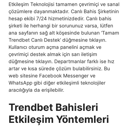
Etkileşim Teknolojisi tamamen çevrimiçi ve sanal
çözümlere dayanmaktadır. Canlı Bahis Şirketinin
hesap ekibi 7/24 hizmetinizdedir. Canlı bahis
şirketi ile herhangi bir sorununuz varsa, lütfen
ana sayfanın sağ alt köşesinde bulunan ‘Tamam
Trendbet Canlı Destek’ düğmesine tıklayın.
Kullanıcı oturum açma panelini açmak ve
çevrimiçi destek almak için sarı iletişim
düğmesine tıklayın. Departmanlar farklı ise hız
artar ve kısa sürede çözüm bulabilirsiniz. Bu
web sitesine Facebook Messenger ve
WhatsApp gibi diğer etkileşimli teknolojiler
aracılığıyla da erişilebilir.
Trendbet Bahisleri
Etkileşim Yöntemleri