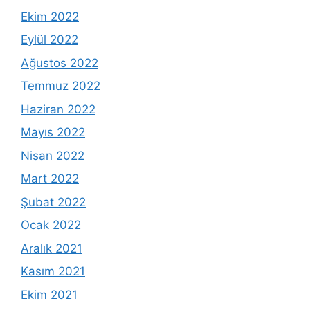
Ekim 2022
Eylül 2022
Ağustos 2022
Temmuz 2022
Haziran 2022
Mayıs 2022
Nisan 2022
Mart 2022
Şubat 2022
Ocak 2022
Aralık 2021
Kasım 2021
Ekim 2021