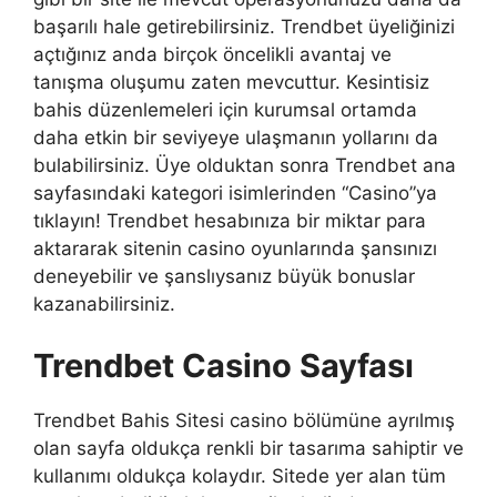
başarılı hale getirebilirsiniz. Trendbet üyeliğinizi
açtığınız anda birçok öncelikli avantaj ve
tanışma oluşumu zaten mevcuttur. Kesintisiz
bahis düzenlemeleri için kurumsal ortamda
daha etkin bir seviyeye ulaşmanın yollarını da
bulabilirsiniz. Üye olduktan sonra Trendbet ana
sayfasındaki kategori isimlerinden “Casino”ya
tıklayın! Trendbet hesabınıza bir miktar para
aktararak sitenin casino oyunlarında şansınızı
deneyebilir ve şanslıysanız büyük bonuslar
kazanabilirsiniz.
Trendbet Casino Sayfası
Trendbet Bahis Sitesi casino bölümüne ayrılmış
olan sayfa oldukça renkli bir tasarıma sahiptir ve
kullanımı oldukça kolaydır. Sitede yer alan tüm