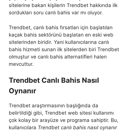
sitelerine bakan kişilerin Trendbet hakkında ilk
sordukları soru canlı bahis var mı oluyor.
Trendbet, canlı bahis fırsatları için başlatılan
kaçak bahis sektörünü başlatan en eski web
sitelerinden biridir. Yani kullanıcılarına canlı
bahis hizmeti sunan ilk sitelerden biri Trendbet
olmuştur ve canlı bahis alternatifleri halen
mevcuttur.
Trendbet Canlı Bahis Nasıl
Oynanır
Trendbet araştırmasının başlığında da
belirtildiği gibi, Trendbet web sitesi kullanımı
çok kolay bir arayüze ve programa sahiptir. Bu,
kullanıcılara
Trendbet canlı bahis nasıl oynanır