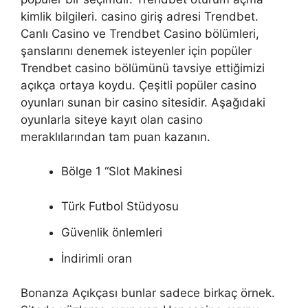
kimlik bilgileri. casino giriş adresi Trendbet.
Canlı Casino ve Trendbet Casino bölümleri,
şanslarını denemek isteyenler için popüler
Trendbet casino bölümünü tavsiye ettiğimizi
açıkça ortaya koydu. Çeşitli popüler casino
oyunları sunan bir casino sitesidir. Aşağıdaki
oyunlarla siteye kayıt olan casino
meraklılarından tam puan kazanın.
Bölge 1 “Slot Makinesi
Türk Futbol Stüdyosu
Güvenlik önlemleri
İndirimli oran
Bonanza Açıkçası bunlar sadece birkaç örnek.