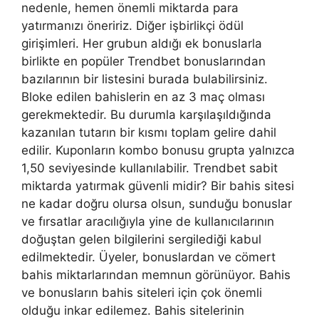
nedenle, hemen önemli miktarda para
yatırmanızı öneririz. Diğer işbirlikçi ödül
girişimleri. Her grubun aldığı ek bonuslarla
birlikte en popüler Trendbet bonuslarından
bazılarının bir listesini burada bulabilirsiniz.
Bloke edilen bahislerin en az 3 maç olması
gerekmektedir. Bu durumla karşılaşıldığında
kazanılan tutarın bir kısmı toplam gelire dahil
edilir. Kuponların kombo bonusu grupta yalnızca
1,50 seviyesinde kullanılabilir. Trendbet sabit
miktarda yatırmak güvenli midir? Bir bahis sitesi
ne kadar doğru olursa olsun, sunduğu bonuslar
ve fırsatlar aracılığıyla yine de kullanıcılarının
doğuştan gelen bilgilerini sergilediği kabul
edilmektedir. Üyeler, bonuslardan ve cömert
bahis miktarlarından memnun görünüyor. Bahis
ve bonusların bahis siteleri için çok önemli
olduğu inkar edilemez. Bahis sitelerinin