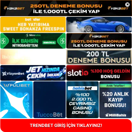
×
TRENDBET GİRİŞ İÇİN TIKLAYINIZ!