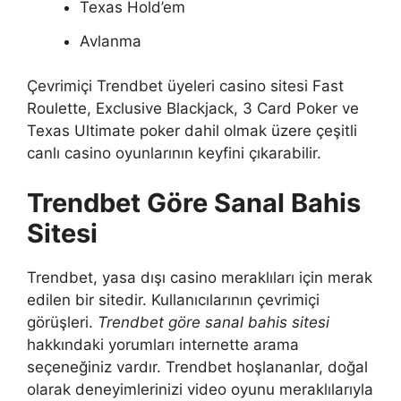
Texas Hold’em
Avlanma
Çevrimiçi Trendbet üyeleri casino sitesi Fast
Roulette, Exclusive Blackjack, 3 Card Poker ve
Texas Ultimate poker dahil olmak üzere çeşitli
canlı casino oyunlarının keyfini çıkarabilir.
Trendbet Göre Sanal Bahis
Sitesi
Trendbet, yasa dışı casino meraklıları için merak
edilen bir sitedir. Kullanıcılarının çevrimiçi
görüşleri.
Trendbet göre sanal bahis sitesi
hakkındaki yorumları internette arama
seçeneğiniz vardır. Trendbet hoşlananlar, doğal
olarak deneyimlerinizi video oyunu meraklılarıyla