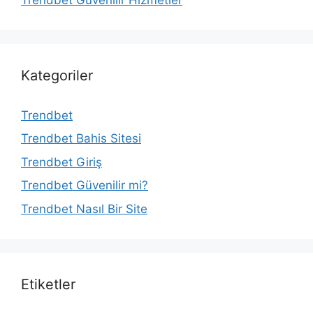
Kategoriler
Trendbet
Trendbet Bahis Sitesi
Trendbet Giriş
Trendbet Güvenilir mi?
Trendbet Nasıl Bir Site
Etiketler