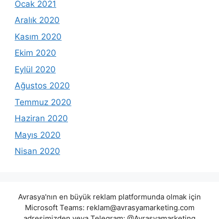
Ocak 2021
Aralık 2020
Kasım 2020
Ekim 2020
Eylül 2020
Ağustos 2020
Temmuz 2020
Haziran 2020
Mayıs 2020
Nisan 2020
Avrasya'nın en büyük reklam platformunda olmak için
Microsoft Teams:
reklam@avrasyamarketing.com
adresimizden veya Telegram: @Avrasyamarketing