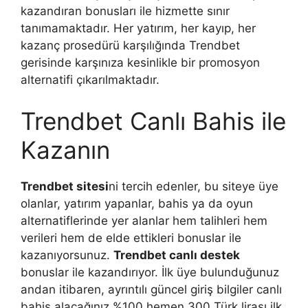
kazandıran bonusları ile hizmette sınır
tanımamaktadır. Her yatırım, her kayıp, her
kazanç prosedürü karşılığında Trendbet
gerisinde karşınıza kesinlikle bir promosyon
alternatifi çıkarılmaktadır.
Trendbet Canlı Bahis ile
Kazanın
Trendbet sitesi
ni tercih edenler, bu siteye üye
olanlar, yatırım yapanlar, bahis ya da oyun
alternatiflerinde yer alanlar hem talihleri hem
verileri hem de elde ettikleri bonuslar ile
kazanıyorsunuz.
Trendbet canlı destek
bonuslar ile kazandırıyor. İlk üye bulunduğunuz
andan itibaren, ayrıntılı güncel giriş bilgiler canlı
bahis alacağınız %100 hemen 300 Türk lirası ilk