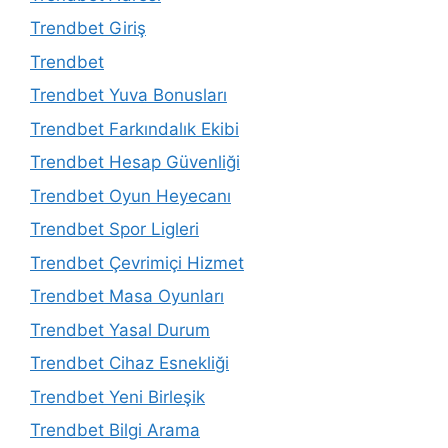
Trendbet Giriş
Trendbet
Trendbet Yuva Bonusları
Trendbet Farkındalık Ekibi
Trendbet Hesap Güvenliği
Trendbet Oyun Heyecanı
Trendbet Spor Ligleri
Trendbet Çevrimiçi Hizmet
Trendbet Masa Oyunları
Trendbet Yasal Durum
Trendbet Cihaz Esnekliği
Trendbet Yeni Birleşik
Trendbet Bilgi Arama