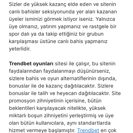
Sizler de yüksek kazanç elde eden ve sitenin
canlı bahisler seksiyonunda yer alan kazanan
üyeler isminizi görmek istiyor iseniz. Yalnızca
üye olmanız, yatırım yapmanız ve rastgele bir
spor dalı ya da takip ettiğiniz bir grubun
karşılaşması üstüne canlı bahis yapmanız
yeterlidir.
Trendbet oyunları
sitesi ile çalışır, bu sitenin
faydalarından faydalanmayı düşünürseniz,
sizlere bahis ve oyun alternatiflerinin dışında,
bonuslar ile de kazanç dağıtılacaktır. Sizlere
bonuslar ile talih ve heyecan dağıtılacaktır. Site
promosyon zihniyetinin içerisine, bütün
beklentileri karşılayacak nitelikte, yüksek
miktarlı boşun zihniyetini yerleştirmiş ve üye
olan bütün kullanıcılara, aynı standartlarda
hizmet vermeye başlamıştır.
Trendbet
en çok