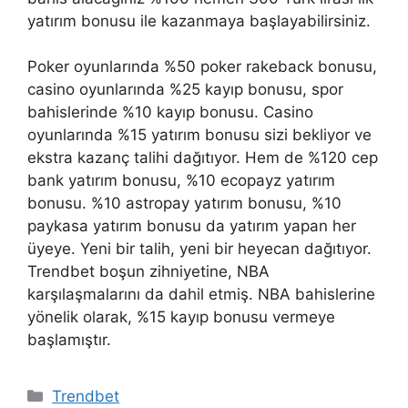
yatırım bonusu ile kazanmaya başlayabilirsiniz.
Poker oyunlarında %50 poker rakeback bonusu,
casino oyunlarında %25 kayıp bonusu, spor
bahislerinde %10 kayıp bonusu. Casino
oyunlarında %15 yatırım bonusu sizi bekliyor ve
ekstra kazanç talihi dağıtıyor. Hem de %120 cep
bank yatırım bonusu, %10 ecopayz yatırım
bonusu. %10 astropay yatırım bonusu, %10
paykasa yatırım bonusu da yatırım yapan her
üyeye. Yeni bir talih, yeni bir heyecan dağıtıyor.
Trendbet boşun zihniyetine, NBA
karşılaşmalarını da dahil etmiş. NBA bahislerine
yönelik olarak, %15 kayıp bonusu vermeye
başlamıştır.
Kategoriler
Trendbet