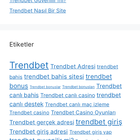
Trendbet Güvenilir mi?
Trendbet Nasıl Bir Site
Etiketler
Trendbet
Trendbet Adresi
trendbet
trendbet
trendbet bahis sitesi
bahis
bonus
Trendbet
Trendbet bonuslar
Trendbet bonusları
trendbet
canlı bahis
Trendbet canlı casino
canlı destek
Trendbet canlı maç izleme
Trendbet Casino Oyunları
Trendbet casino
trendbet giriş
Trendbet gerçek adresi
Trendbet giriş adresi
Trendbet giriş yap