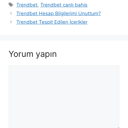
Etiketler
Trendbet
,
Trendbet canlı bahis
Trendbet Hesap Bilgilerimi Unuttum?
Trendbet Tespit Edilen İçerikler
Yorum yapın
Yorum