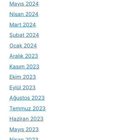
Mayıs 2024
Nisan 2024
Mart 2024
Şubat 2024
Ocak 2024
Aralık 2023
Kasım 2023
Ekim 2023
Eylül 2023
Ağustos 2023
Temmuz 2023
Haziran 2023
Mayıs 2023
Nisan 2023