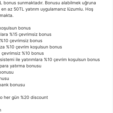
0TL bonus sunmaktadır. Bonusu alabilmek uğruna
 en az 50TL yatırım uygulamanız lüzumlu. Hoş
lmakta.
 koşulsun bonus
mlara %15 çevrimsiz bonus
a %10 çevrimsiz bonus
nıza %10 çevrim koşulsun bonus
za çevrimsiz %10 bonus
sistemi ile yatırımlara %10 çevrim koşulsun bonus
 para yatırma bonusu
 bonusu
onusu
pbank bonusu
no her gün %20 discount
n