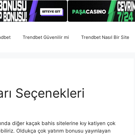
ndbet
Trendbet Güvenilir mi
Trendbet Nasıl Bir Site
rı Seçenekleri
ında diğer kaçak bahis sitelerine kıy katiyen çok
liriz. Oldukça çok yatırım bonusu yayınlayan