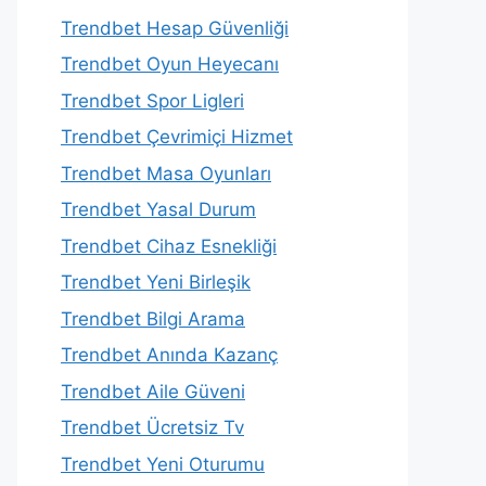
Trendbet Hesap Güvenliği
Trendbet Oyun Heyecanı
Trendbet Spor Ligleri
Trendbet Çevrimiçi Hizmet
Trendbet Masa Oyunları
Trendbet Yasal Durum
Trendbet Cihaz Esnekliği
Trendbet Yeni Birleşik
Trendbet Bilgi Arama
Trendbet Anında Kazanç
Trendbet Aile Güveni
Trendbet Ücretsiz Tv
Trendbet Yeni Oturumu