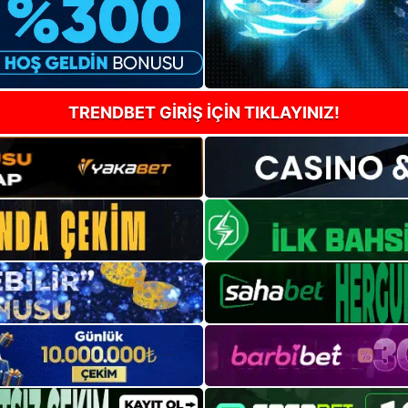
TRENDBET GİRİŞ İÇİN TIKLAYINIZ!