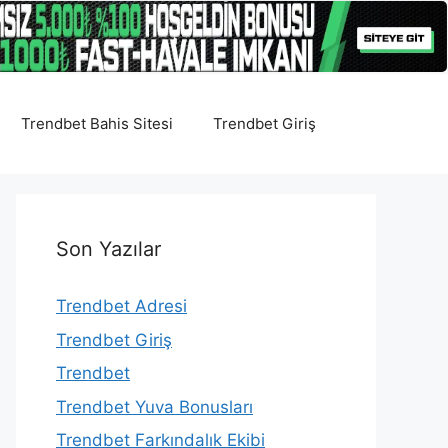
Trendbet Bahis Sitesi
Trendbet Giriş
Son Yazılar
Trendbet Adresi
Trendbet Giriş
Trendbet
Trendbet Yuva Bonusları
Trendbet Farkındalık Ekibi