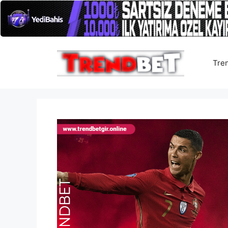
İçeriğe
atla
Tre