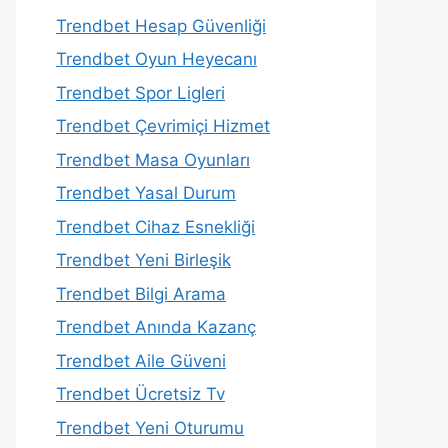
Trendbet Hesap Güvenliği
Trendbet Oyun Heyecanı
Trendbet Spor Ligleri
Trendbet Çevrimiçi Hizmet
Trendbet Masa Oyunları
Trendbet Yasal Durum
Trendbet Cihaz Esnekliği
Trendbet Yeni Birleşik
Trendbet Bilgi Arama
Trendbet Anında Kazanç
Trendbet Aile Güveni
Trendbet Ücretsiz Tv
Trendbet Yeni Oturumu