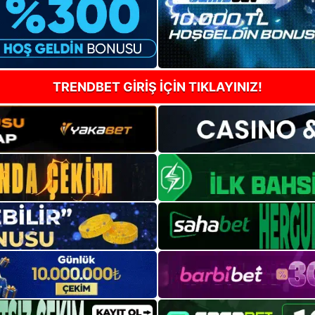
TRENDBET GİRİŞ İÇİN TIKLAYINIZ!