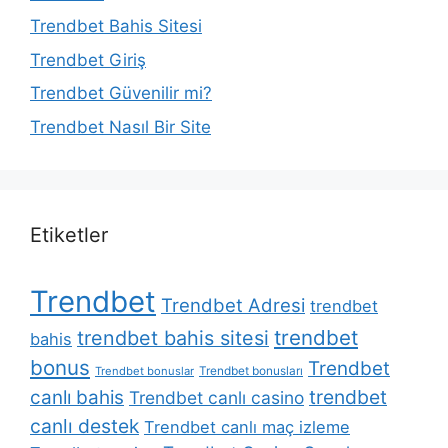
Trendbet Bahis Sitesi
Trendbet Giriş
Trendbet Güvenilir mi?
Trendbet Nasıl Bir Site
Etiketler
Trendbet
Trendbet Adresi
trendbet
trendbet
trendbet bahis sitesi
bahis
bonus
Trendbet
Trendbet bonuslar
Trendbet bonusları
trendbet
canlı bahis
Trendbet canlı casino
canlı destek
Trendbet canlı maç izleme