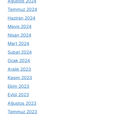
Ağustos 2024
Temmuz 2024
Haziran 2024
Mayıs 2024
Nisan 2024
Mart 2024
Şubat 2024
Ocak 2024
Aralık 2023
Kasım 2023
Ekim 2023
Eylül 2023
Ağustos 2023
Temmuz 2023