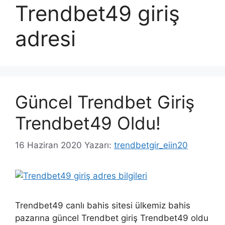
Trendbet49 giriş
adresi
Güncel Trendbet Giriş
Trendbet49 Oldu!
16 Haziran 2020
Yazarı:
trendbetgir_eiin20
Trendbet49 canlı bahis sitesi ülkemiz bahis
pazarına güncel Trendbet giriş Trendbet49 oldu