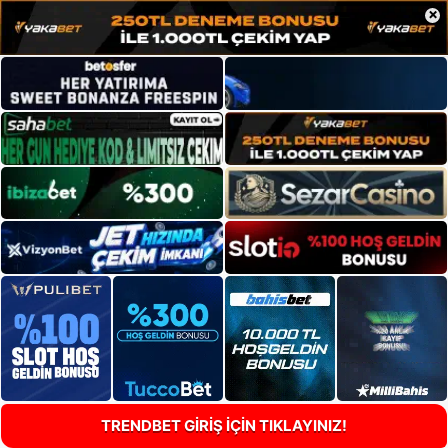
×
TRENDBET GİRİŞ İÇİN TIKLAYINIZ!