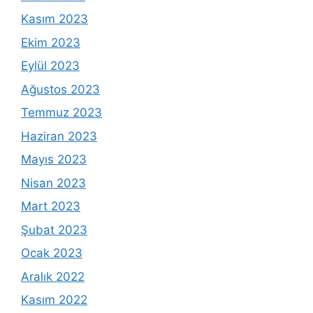
Kasım 2023
Ekim 2023
Eylül 2023
Ağustos 2023
Temmuz 2023
Haziran 2023
Mayıs 2023
Nisan 2023
Mart 2023
Şubat 2023
Ocak 2023
Aralık 2022
Kasım 2022