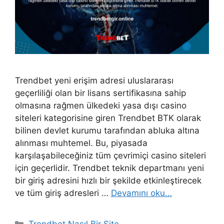
Trendbet yeni erişim adresi uluslararası
geçerliliği olan bir lisans sertifikasına sahip
olmasına rağmen ülkedeki yasa dışı casino
siteleri kategorisine giren Trendbet BTK olarak
bilinen devlet kurumu tarafından abluka altına
alınması muhtemel. Bu, piyasada
karşılaşabileceğiniz tüm çevrimiçi casino siteleri
için geçerlidir. Trendbet teknik departmanı yeni
bir giriş adresini hızlı bir şekilde etkinleştirecek
ve tüm giriş adresleri …
Devamını oku…
Kategoriler