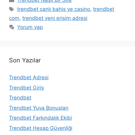
Trendbet Nasıl Bir Site
Etiketler
trendbet canlı bahis ve casino
,
trendbet
com
,
trendbet yeni erişim adresi
Yorum yap
Son Yazılar
Trendbet Adresi
Trendbet Giriş
Trendbet
Trendbet Yuva Bonusları
Trendbet Farkındalık Ekibi
Trendbet Hesap Güvenliği