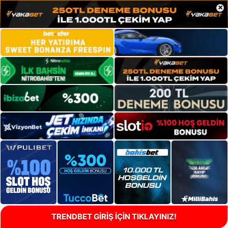
×
TRENDBET GİRİŞ İÇİN TIKLAYINIZ!