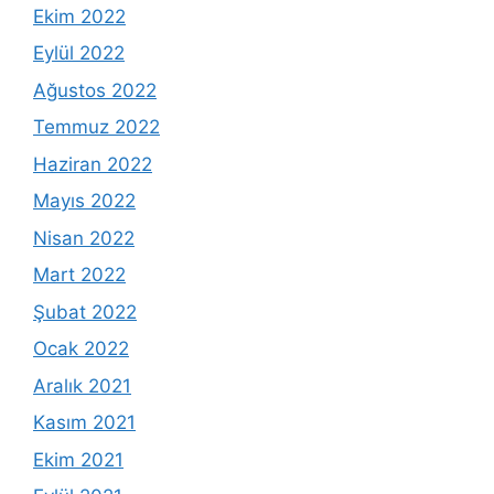
Ekim 2022
Eylül 2022
Ağustos 2022
Temmuz 2022
Haziran 2022
Mayıs 2022
Nisan 2022
Mart 2022
Şubat 2022
Ocak 2022
Aralık 2021
Kasım 2021
Ekim 2021