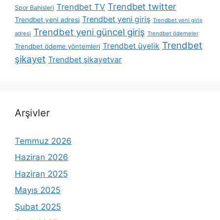
Trendbet twitter
Trendbet TV
Spor Bahisleri
Trendbet yeni giriş
Trendbet yeni adresi
Trendbet yeni giriş
Trendbet yeni güncel giriş
adresi
Trendbet ödemeler
Trendbet
Trendbet üyelik
Trendbet ödeme yöntemleri
şikayet
Trendbet şikayetvar
Arşivler
Temmuz 2026
Haziran 2026
Haziran 2025
Mayıs 2025
Şubat 2025