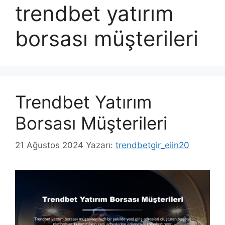
trendbet yatırım
borsası müşterileri
Trendbet Yatırım
Borsası Müşterileri
21 Ağustos 2024
Yazarı:
trendbetgir_eiin20