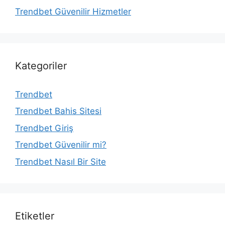
Trendbet Güvenilir Hizmetler
Kategoriler
Trendbet
Trendbet Bahis Sitesi
Trendbet Giriş
Trendbet Güvenilir mi?
Trendbet Nasıl Bir Site
Etiketler