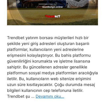
Trendbet yatırım borsası müşterileri hızlı bir
şekilde yeni giriş adresleri oluşturan başarılı
platformlar, kullanıcıların yeni adreslerine
erişmesini kolaylaştırıyor. Bu bahis platformu
güvenilirliğini korumakta ve işletme lisansına
sahiptir. Bu güncellenen adresler genellikle
platformun sosyal medya platformları aracılığıyla
iletilir. Bu, kullanıcıların web sitenize erişimini
uzun süre kısıtlayacaktır. Çoğu durumda mesaj
bilgileri kullanıcının cep telefonuna iletilir.
Trendbet şu …
Devamını oku…