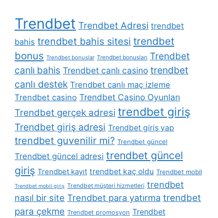
Trendbet
Trendbet Adresi
trendbet
trendbet
trendbet bahis sitesi
bahis
bonus
Trendbet
Trendbet bonuslar
Trendbet bonusları
trendbet
canlı bahis
Trendbet canlı casino
canlı destek
Trendbet canlı maç izleme
Trendbet Casino Oyunları
Trendbet casino
trendbet giriş
Trendbet gerçek adresi
Trendbet giriş adresi
Trendbet giriş yap
trendbet guvenilir mi?
Trendbet güncel
trendbet güncel
Trendbet güncel adresi
giriş
Trendbet kayıt
trendbet kaç oldu
Trendbet mobil
trendbet
Trendbet müşteri hizmetleri
Trendbet mobil giriş
nasıl bir site
Trendbet para yatırma
trendbet
para çekme
Trendbet
Trendbet promosyon