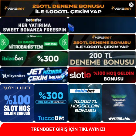
×
TRENDBET GİRİŞ İÇİN TIKLAYINIZ!