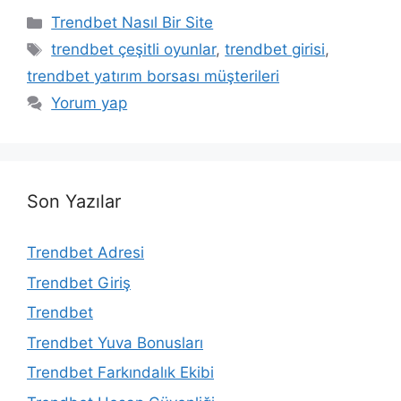
Kategoriler
Trendbet Nasıl Bir Site
Etiketler
trendbet çeşitli oyunlar
,
trendbet girisi
,
trendbet yatırım borsası müşterileri
Yorum yap
Son Yazılar
Trendbet Adresi
Trendbet Giriş
Trendbet
Trendbet Yuva Bonusları
Trendbet Farkındalık Ekibi