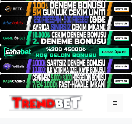
İçeriğe
atla
Menü