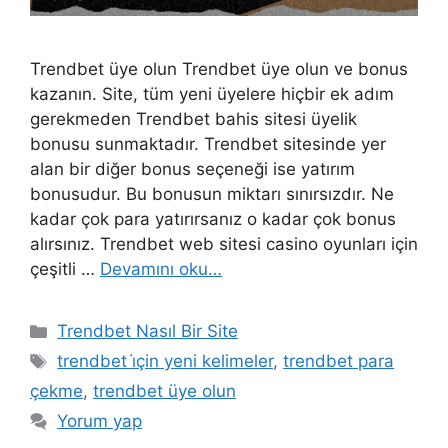
Trendbet üye olun Trendbet üye olun ve bonus
kazanın. Site, tüm yeni üyelere hiçbir ek adım
gerekmeden Trendbet bahis sitesi üyelik
bonusu sunmaktadır. Trendbet sitesinde yer
alan bir diğer bonus seçeneği ise yatırım
bonusudur. Bu bonusun miktarı sınırsızdır. Ne
kadar çok para yatırırsanız o kadar çok bonus
alırsınız. Trendbet web sitesi casino oyunları için
çeşitli …
Devamını oku…
Kategoriler
Trendbet Nasıl Bir Site
Etiketler
trendbet i̇çin yeni kelimeler
,
trendbet para
çekme
,
trendbet üye olun
Yorum yap