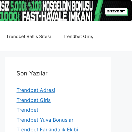
Trendbet Bahis Sitesi
Trendbet Giriş
Son Yazılar
Trendbet Adresi
Trendbet Giriş
Trendbet
Trendbet Yuva Bonusları
Trendbet Farkındalık Ekibi