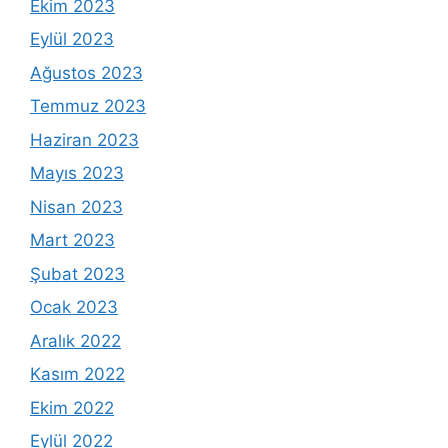
Ekim 2023
Eylül 2023
Ağustos 2023
Temmuz 2023
Haziran 2023
Mayıs 2023
Nisan 2023
Mart 2023
Şubat 2023
Ocak 2023
Aralık 2022
Kasım 2022
Ekim 2022
Eylül 2022