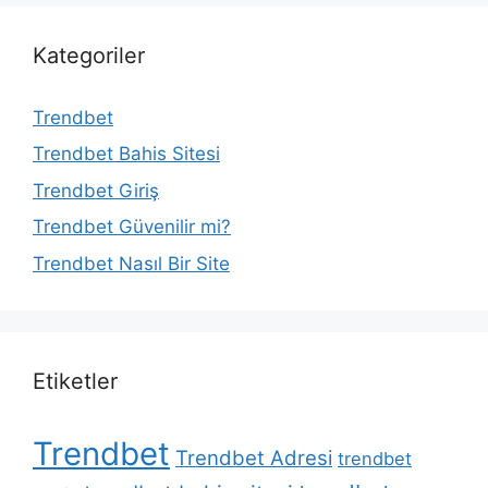
Kategoriler
Trendbet
Trendbet Bahis Sitesi
Trendbet Giriş
Trendbet Güvenilir mi?
Trendbet Nasıl Bir Site
Etiketler
Trendbet
Trendbet Adresi
trendbet