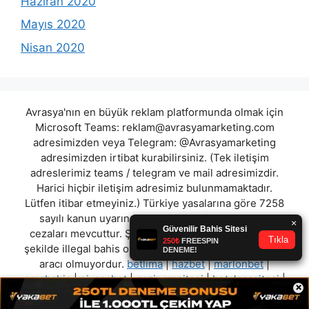
Haziran 2020
Mayıs 2020
Nisan 2020
Avrasya'nın en büyük reklam platformunda olmak için
Microsoft Teams:
reklam@avrasyamarketing.com
adresimizden veya Telegram: @Avrasyamarketing
adresimizden irtibat kurabilirsiniz. (Tek iletişim
adreslerimiz teams / telegram ve mail adresimizdir.
Harici hiçbir iletişim adresimiz bulunmamaktadır.
Lütfen itibar etmeyiniz.) Türkiye yasalarına göre 7258
sayılı kanun uyarınca yasa dışı bahis oynamanın
cezaları mevcuttur. Şu an bulunduğunuz site hiç bir
şekilde illegal bahis oyunları oynatmıyor ve oynamaya
aracı olmuyordur.
betlima
|
hazbet
|
marlonbet
|
amgbahis
|
piyasabet
|
gazinomsitesi
|
betclasssitesi
|
×
abebet
"