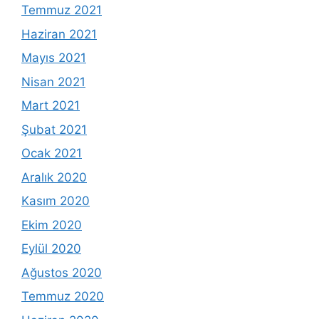
Temmuz 2021
Haziran 2021
Mayıs 2021
Nisan 2021
Mart 2021
Şubat 2021
Ocak 2021
Aralık 2020
Kasım 2020
Ekim 2020
Eylül 2020
Ağustos 2020
Temmuz 2020