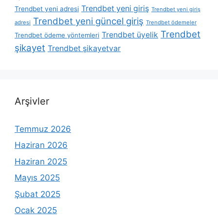
Trendbet yeni giriş
Trendbet yeni adresi
Trendbet yeni giriş
Trendbet yeni güncel giriş
adresi
Trendbet ödemeler
Trendbet
Trendbet üyelik
Trendbet ödeme yöntemleri
şikayet
Trendbet şikayetvar
Arşivler
Temmuz 2026
Haziran 2026
Haziran 2025
Mayıs 2025
Şubat 2025
Ocak 2025