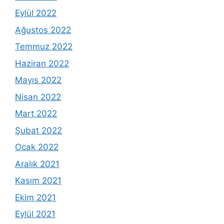
Eylül 2022
Ağustos 2022
Temmuz 2022
Haziran 2022
Mayıs 2022
Nisan 2022
Mart 2022
Şubat 2022
Ocak 2022
Aralık 2021
Kasım 2021
Ekim 2021
Eylül 2021