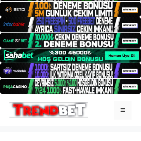
İçeriğe
atla
Menü