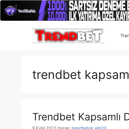
İçeriğe
atla
Tre
trendbet kapsaml
Trendbet Kapsamlı D
9 Eylül 2023
Yazarı:
trendbetgir_eiin20