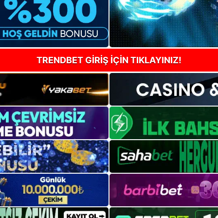
TRENDBET GİRİŞ İÇİN TIKLAYINIZ!