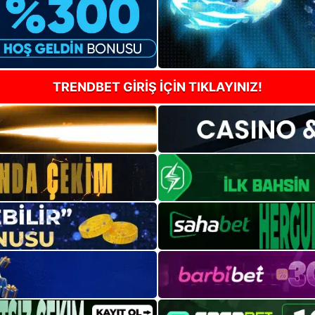
TRENDBET GİRİŞ İÇİN TIKLAYINIZ!