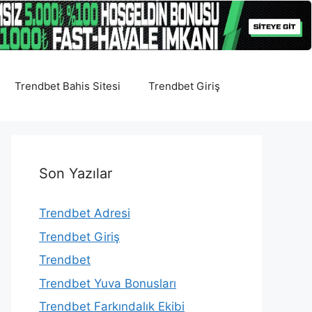
Trendbet Bahis Sitesi
Trendbet Giriş
Son Yazılar
Trendbet Adresi
Trendbet Giriş
Trendbet
Trendbet Yuva Bonusları
Trendbet Farkındalık Ekibi