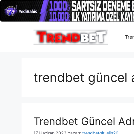
İçeriğe
atla
Tre
trendbet güncel a
Trendbet Güncel Adr
17 Haziran 2023
Yazarı:
trendbetgir_eiin20