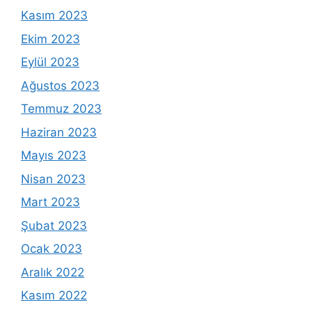
Kasım 2023
Ekim 2023
Eylül 2023
Ağustos 2023
Temmuz 2023
Haziran 2023
Mayıs 2023
Nisan 2023
Mart 2023
Şubat 2023
Ocak 2023
Aralık 2022
Kasım 2022