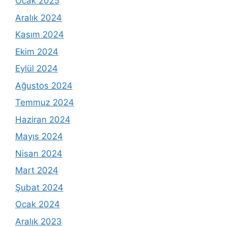
Ocak 2025
Aralık 2024
Kasım 2024
Ekim 2024
Eylül 2024
Ağustos 2024
Temmuz 2024
Haziran 2024
Mayıs 2024
Nisan 2024
Mart 2024
Şubat 2024
Ocak 2024
Aralık 2023