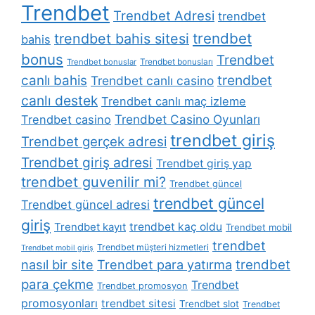
Trendbet
Trendbet Adresi
trendbet
trendbet
trendbet bahis sitesi
bahis
bonus
Trendbet
Trendbet bonuslar
Trendbet bonusları
trendbet
canlı bahis
Trendbet canlı casino
canlı destek
Trendbet canlı maç izleme
Trendbet Casino Oyunları
Trendbet casino
trendbet giriş
Trendbet gerçek adresi
Trendbet giriş adresi
Trendbet giriş yap
trendbet guvenilir mi?
Trendbet güncel
trendbet güncel
Trendbet güncel adresi
giriş
Trendbet kayıt
trendbet kaç oldu
Trendbet mobil
trendbet
Trendbet müşteri hizmetleri
Trendbet mobil giriş
nasıl bir site
Trendbet para yatırma
trendbet
para çekme
Trendbet
Trendbet promosyon
promosyonları
trendbet sitesi
Trendbet slot
Trendbet