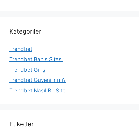
Kategoriler
Trendbet
Trendbet Bahis Sitesi
Trendbet Giriş
Trendbet Güvenilir mi?
Trendbet Nasıl Bir Site
Etiketler