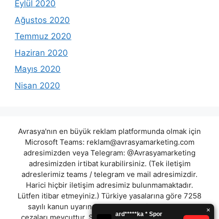
Eylül 2020
Ağustos 2020
Temmuz 2020
Haziran 2020
Mayıs 2020
Nisan 2020
Avrasya'nın en büyük reklam platformunda olmak için
Microsoft Teams:
reklam@avrasyamarketing.com
adresimizden veya Telegram: @Avrasyamarketing
adresimizden irtibat kurabilirsiniz. (Tek iletişim
adreslerimiz teams / telegram ve mail adresimizdir.
Harici hiçbir iletişim adresimiz bulunmamaktadır.
Lütfen itibar etmeyiniz.) Türkiye yasalarına göre 7258
sayılı kanun uyarınca yasa dışı bahis oynamanın
cezaları mevcuttur. Şu an bulunduğunuz site hiç bir