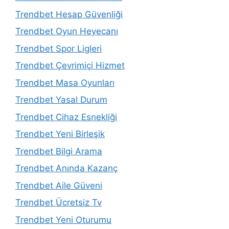
Trendbet Hesap Güvenliği
Trendbet Oyun Heyecanı
Trendbet Spor Ligleri
Trendbet Çevrimiçi Hizmet
Trendbet Masa Oyunları
Trendbet Yasal Durum
Trendbet Cihaz Esnekliği
Trendbet Yeni Birleşik
Trendbet Bilgi Arama
Trendbet Anında Kazanç
Trendbet Aile Güveni
Trendbet Ücretsiz Tv
Trendbet Yeni Oturumu