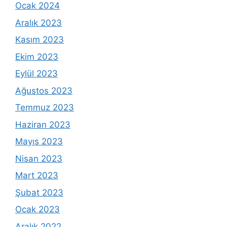
Ocak 2024
Aralık 2023
Kasım 2023
Ekim 2023
Eylül 2023
Ağustos 2023
Temmuz 2023
Haziran 2023
Mayıs 2023
Nisan 2023
Mart 2023
Şubat 2023
Ocak 2023
Aralık 2022