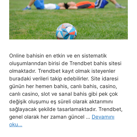
Online bahisin en etkin ve en sistematik
oluşumlarından birisi de Trendbet bahis sitesi
olmaktadır. Trendbet kayıt olmak isteyenler
buradaki verileri takip edebilirler. Site idaresi
günün her hemen bahis, canlı bahis, casino,
canlı casino, slot ve sanal bahis gibi pek çok
değişik oluşumu eş süreli olarak aktarımını
sağlayacak şekilde tasarlamaktadır. Trendbet,
genel olarak her zaman güncel …
Devamını
oku…