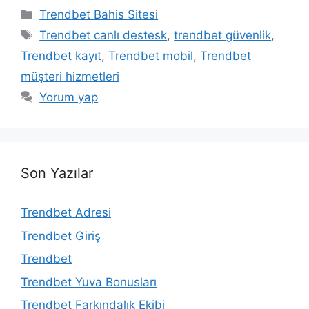
Kategoriler
Trendbet Bahis Sitesi
Etiketler
Trendbet canlı destesk
,
trendbet güvenlik
,
Trendbet kayıt
,
Trendbet mobil
,
Trendbet
müşteri hizmetleri
Yorum yap
Son Yazılar
Trendbet Adresi
Trendbet Giriş
Trendbet
Trendbet Yuva Bonusları
Trendbet Farkındalık Ekibi