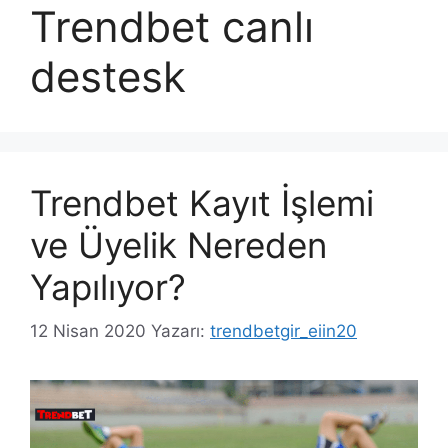
Trendbet canlı
destesk
Trendbet Kayıt İşlemi
ve Üyelik Nereden
Yapılıyor?
12 Nisan 2020
Yazarı:
trendbetgir_eiin20