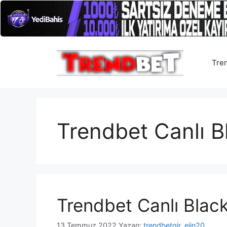
İçeriğe
atla
Tre
Trendbet Canlı B
Trendbet Canlı Blac
13 Temmuz 2022
Yazarı:
trendbetgir_eiin20