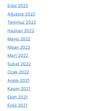
Eylül 2022
Ağustos 2022
Temmuz 2022
Haziran 2022
Mayıs 2022
Nisan 2022
Mart 2022
Şubat 2022
Ocak 2022
Aralık 2021
Kasım 2021
Ekim 2021
Eylül 2021