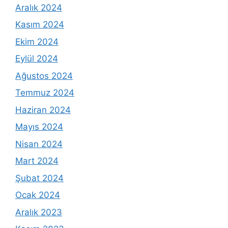
Aralık 2024
Kasım 2024
Ekim 2024
Eylül 2024
Ağustos 2024
Temmuz 2024
Haziran 2024
Mayıs 2024
Nisan 2024
Mart 2024
Şubat 2024
Ocak 2024
Aralık 2023