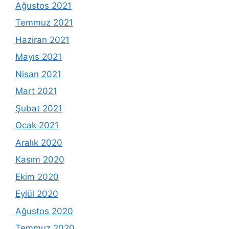
Ağustos 2021
Temmuz 2021
Haziran 2021
Mayıs 2021
Nisan 2021
Mart 2021
Şubat 2021
Ocak 2021
Aralık 2020
Kasım 2020
Ekim 2020
Eylül 2020
Ağustos 2020
Temmuz 2020