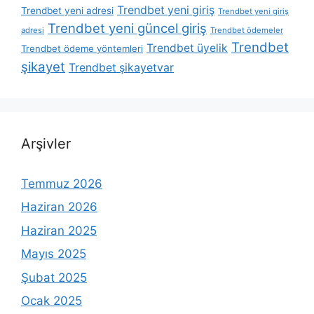
Trendbet yeni giriş
Trendbet yeni adresi
Trendbet yeni giriş
Trendbet yeni güncel giriş
adresi
Trendbet ödemeler
Trendbet
Trendbet üyelik
Trendbet ödeme yöntemleri
şikayet
Trendbet şikayetvar
Arşivler
Temmuz 2026
Haziran 2026
Haziran 2025
Mayıs 2025
Şubat 2025
Ocak 2025