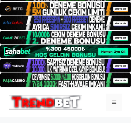
İçeriğe
atla
Menü