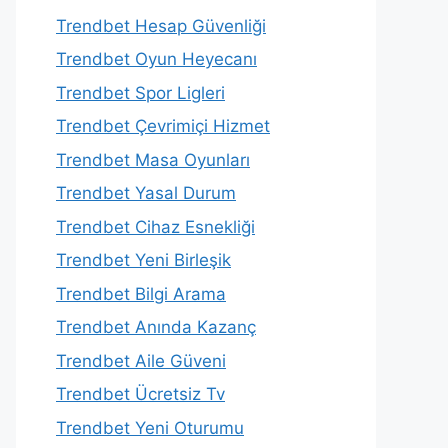
Trendbet Hesap Güvenliği
Trendbet Oyun Heyecanı
Trendbet Spor Ligleri
Trendbet Çevrimiçi Hizmet
Trendbet Masa Oyunları
Trendbet Yasal Durum
Trendbet Cihaz Esnekliği
Trendbet Yeni Birleşik
Trendbet Bilgi Arama
Trendbet Anında Kazanç
Trendbet Aile Güveni
Trendbet Ücretsiz Tv
Trendbet Yeni Oturumu