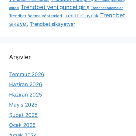
Trendbet yeni güncel giriş
adresi
Trendbet ödemeler
Trendbet
Trendbet üyelik
Trendbet ödeme yöntemleri
şikayet
Trendbet şikayetvar
Arşivler
Temmuz 2026
Haziran 2026
Haziran 2025
Mayıs 2025
Şubat 2025
Ocak 2025
Aralık 2024