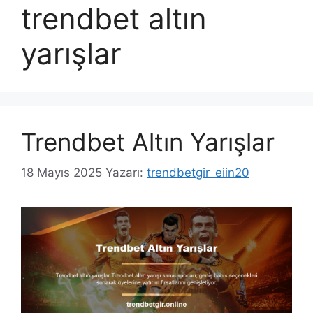
trendbet altın
yarışlar
Trendbet Altın Yarışlar
18 Mayıs 2025
Yazarı:
trendbetgir_eiin20