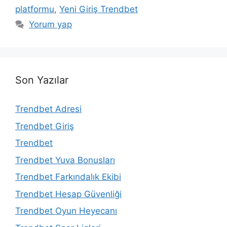
platformu
,
Yeni Giriş Trendbet
Yorum yap
Son Yazılar
Trendbet Adresi
Trendbet Giriş
Trendbet
Trendbet Yuva Bonusları
Trendbet Farkındalık Ekibi
Trendbet Hesap Güvenliği
Trendbet Oyun Heyecanı