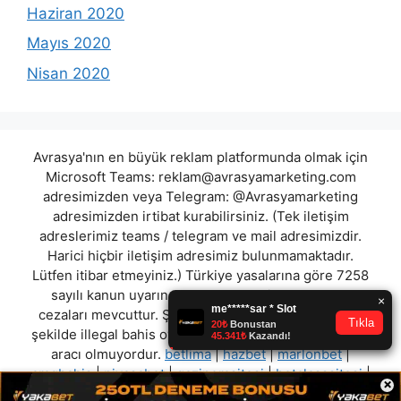
Haziran 2020
Mayıs 2020
Nisan 2020
Avrasya'nın en büyük reklam platformunda olmak için
Microsoft Teams:
reklam@avrasyamarketing.com
adresimizden veya Telegram: @Avrasyamarketing
adresimizden irtibat kurabilirsiniz. (Tek iletişim
adreslerimiz teams / telegram ve mail adresimizdir.
Harici hiçbir iletişim adresimiz bulunmamaktadır.
Lütfen itibar etmeyiniz.) Türkiye yasalarına göre 7258
sayılı kanun uyarınca yasa dışı bahis oynamanın
cezaları mevcuttur. Şu an bulunduğunuz site hiç bir
şekilde illegal bahis oyunları oynatmıyor ve oynamaya
aracı olmuyordur.
betlima
|
hazbet
|
marlonbet
|
amgbahis
|
piyasabet
|
gazinomsitesi
|
betclasssitesi
|
×
abebet
"