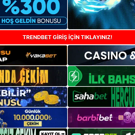
TRENDBET GİRİŞ İÇİN TIKLAYINIZ!