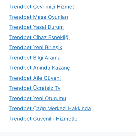
Trendbet Çevrimiçi Hizmet
Trendbet Masa Oyunları
Trendbet Yasal Durum
Trendbet Cihaz Esnekliği
Trendbet Yeni Birleşik
Trendbet Bilgi Arama
Trendbet Anında Kazanç
Trendbet Aile Güveni
Trendbet Ücretsiz Tv
Trendbet Yeni Oturumu
Trendbet Çağrı Merkezi Hakkında
Trendbet Güvenilir Hizmetler