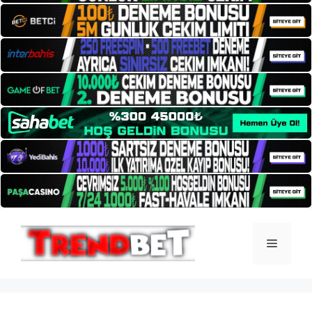
İçeriğe
atla
Menü