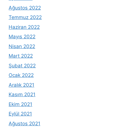
Ağustos 2022
Temmuz 2022
Haziran 2022
Mayıs 2022
Nisan 2022
Mart 2022
Şubat 2022
Ocak 2022
Aralık 2021
Kasım 2021
Ekim 2021
Eylül 2021
Ağustos 2021