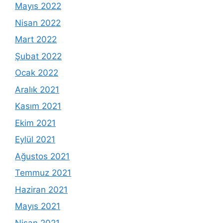
Mayıs 2022
Nisan 2022
Mart 2022
Şubat 2022
Ocak 2022
Aralık 2021
Kasım 2021
Ekim 2021
Eylül 2021
Ağustos 2021
Temmuz 2021
Haziran 2021
Mayıs 2021
Nisan 2021