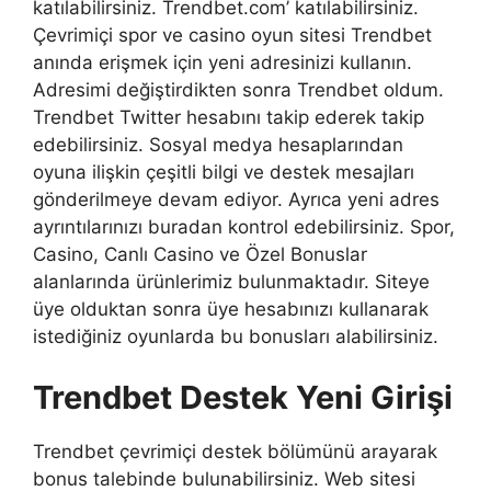
katılabilirsiniz. Trendbet.com’ katılabilirsiniz.
Çevrimiçi spor ve casino oyun sitesi Trendbet
anında erişmek için yeni adresinizi kullanın.
Adresimi değiştirdikten sonra Trendbet oldum.
Trendbet Twitter hesabını takip ederek takip
edebilirsiniz. Sosyal medya hesaplarından
oyuna ilişkin çeşitli bilgi ve destek mesajları
gönderilmeye devam ediyor. Ayrıca yeni adres
ayrıntılarınızı buradan kontrol edebilirsiniz. Spor,
Casino, Canlı Casino ve Özel Bonuslar
alanlarında ürünlerimiz bulunmaktadır. Siteye
üye olduktan sonra üye hesabınızı kullanarak
istediğiniz oyunlarda bu bonusları alabilirsiniz.
Trendbet Destek Yeni Girişi
Trendbet çevrimiçi destek bölümünü arayarak
bonus talebinde bulunabilirsiniz. Web sitesi