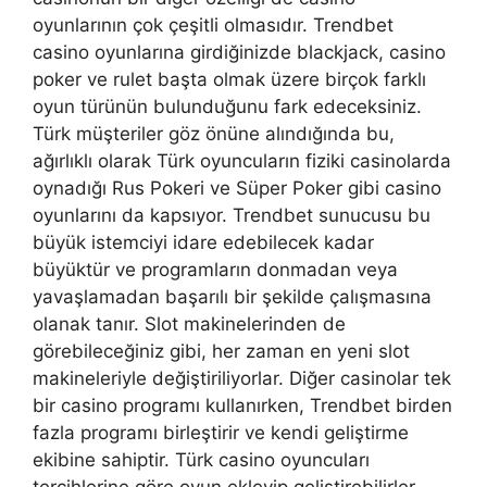
oyunlarının çok çeşitli olmasıdır. Trendbet
casino oyunlarına girdiğinizde blackjack, casino
poker ve rulet başta olmak üzere birçok farklı
oyun türünün bulunduğunu fark edeceksiniz.
Türk müşteriler göz önüne alındığında bu,
ağırlıklı olarak Türk oyuncuların fiziki casinolarda
oynadığı Rus Pokeri ve Süper Poker gibi casino
oyunlarını da kapsıyor. Trendbet sunucusu bu
büyük istemciyi idare edebilecek kadar
büyüktür ve programların donmadan veya
yavaşlamadan başarılı bir şekilde çalışmasına
olanak tanır. Slot makinelerinden de
görebileceğiniz gibi, her zaman en yeni slot
makineleriyle değiştiriliyorlar. Diğer casinolar tek
bir casino programı kullanırken, Trendbet birden
fazla programı birleştirir ve kendi geliştirme
ekibine sahiptir. Türk casino oyuncuları
tercihlerine göre oyun ekleyip geliştirebilirler.