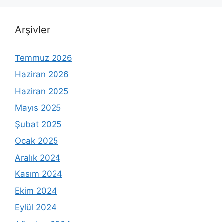
Arşivler
Temmuz 2026
Haziran 2026
Haziran 2025
Mayıs 2025
Şubat 2025
Ocak 2025
Aralık 2024
Kasım 2024
Ekim 2024
Eylül 2024