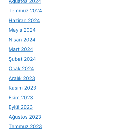
Ağustos 2024
Temmuz 2024
Haziran 2024
Mayıs 2024
Nisan 2024
Mart 2024
Şubat 2024
Ocak 2024
Aralık 2023
Kasım 2023
Ekim 2023
Eylül 2023
Ağustos 2023
Temmuz 2023