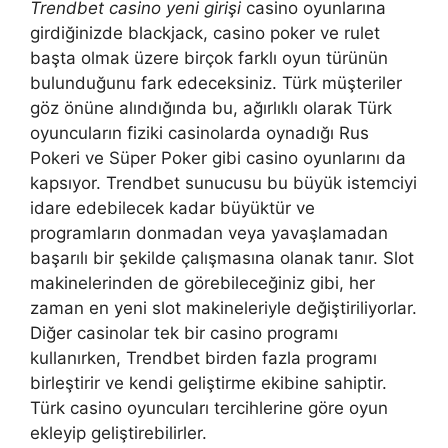
Trendbet casino yeni girişi
casino oyunlarına
girdiğinizde blackjack, casino poker ve rulet
başta olmak üzere birçok farklı oyun türünün
bulunduğunu fark edeceksiniz. Türk müşteriler
göz önüne alındığında bu, ağırlıklı olarak Türk
oyuncuların fiziki casinolarda oynadığı Rus
Pokeri ve Süper Poker gibi casino oyunlarını da
kapsıyor. Trendbet sunucusu bu büyük istemciyi
idare edebilecek kadar büyüktür ve
programların donmadan veya yavaşlamadan
başarılı bir şekilde çalışmasına olanak tanır. Slot
makinelerinden de görebileceğiniz gibi, her
zaman en yeni slot makineleriyle değiştiriliyorlar.
Diğer casinolar tek bir casino programı
kullanırken, Trendbet birden fazla programı
birleştirir ve kendi geliştirme ekibine sahiptir.
Türk casino oyuncuları tercihlerine göre oyun
ekleyip geliştirebilirler.