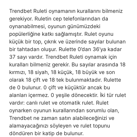
Trendbet Ruleti oynamanın kurallarını bilmeniz
gerekiyor. Ruletin cep telefonlarından da
oynanabilmesi, oyunun günümüzdeki
popülerliğine katkı sağlamıştır. Rulet oyunu
küçük bir top, çıkrık ve üzerinde sayılar bulunan
bir tahtadan oluşur. Rulette 0’dan 36’ya kadar
37 sayı vardır. Trendbet Ruleti oynamak için
kuralları bilmeniz gerekir. Bu sayılar arasında 18
kırmızı, 18 siyah, 18 küçük, 18 büyük ve son
olarak 18 çift ve 18 tek bulunmaktadır. Rulette
de 0 bulunur. 0 çift ve küçüktür ancak bu
alanları içermez. 0 yeşile dönecektir. İki tür rulet
vardır: canlı rulet ve otomatik rulet. Rulet
oynarken oyunun kurallarından sorumlu olan,
Trendbet ne zaman satın alabileceğinizi ve
alamayacağınızı söyleyen ve rulet topunu
döndüren bir katip de bulunur.