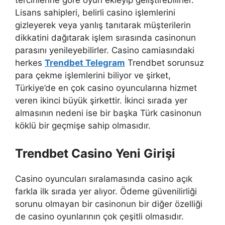
Lisans sahipleri, belirli casino işlemlerini
gizleyerek veya yanlış tanıtarak müşterilerin
dikkatini dağıtarak işlem sırasında casinonun
parasını yenileyebilirler. Casino camiasındaki
herkes
Trendbet Telegram
Trendbet sorunsuz
para çekme işlemlerini biliyor ve şirket,
Türkiye’de en çok casino oyuncularına hizmet
veren ikinci büyük şirkettir. İkinci sırada yer
almasının nedeni ise bir başka Türk casinonun
köklü bir geçmişe sahip olmasıdır.
Trendbet Casino Yeni Girişi
Casino oyuncuları sıralamasında casino açık
farkla ilk sırada yer alıyor. Ödeme güvenilirliği
sorunu olmayan bir casinonun bir diğer özelliği
de casino oyunlarının çok çeşitli olmasıdır.