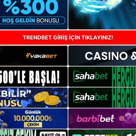
TRENDBET GİRİŞ İÇİN TIKLAYINIZ!