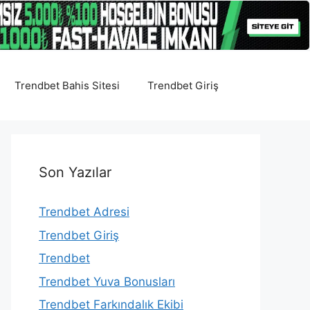
Trendbet Bahis Sitesi
Trendbet Giriş
Son Yazılar
Trendbet Adresi
Trendbet Giriş
Trendbet
Trendbet Yuva Bonusları
Trendbet Farkındalık Ekibi