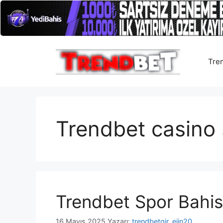
İçeriğe
atla
Tre
Trendbet casino 
Trendbet Spor Bahis 
16 Mayıs 2025
Yazarı:
trendbetgir_eiin20