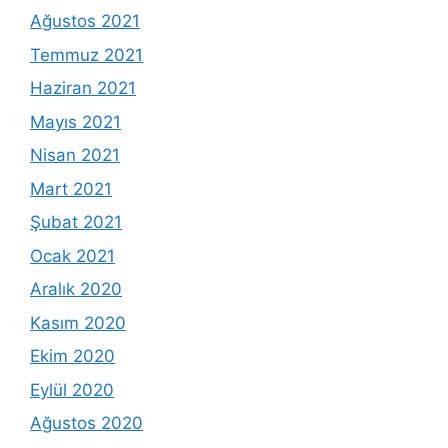
Ağustos 2021
Temmuz 2021
Haziran 2021
Mayıs 2021
Nisan 2021
Mart 2021
Şubat 2021
Ocak 2021
Aralık 2020
Kasım 2020
Ekim 2020
Eylül 2020
Ağustos 2020