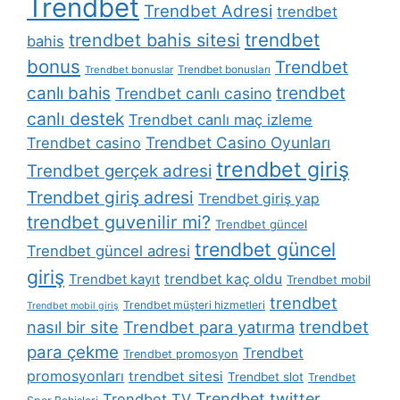
Trendbet
Trendbet Adresi
trendbet
trendbet
trendbet bahis sitesi
bahis
bonus
Trendbet
Trendbet bonuslar
Trendbet bonusları
trendbet
canlı bahis
Trendbet canlı casino
canlı destek
Trendbet canlı maç izleme
Trendbet Casino Oyunları
Trendbet casino
trendbet giriş
Trendbet gerçek adresi
Trendbet giriş adresi
Trendbet giriş yap
trendbet guvenilir mi?
Trendbet güncel
trendbet güncel
Trendbet güncel adresi
giriş
Trendbet kayıt
trendbet kaç oldu
Trendbet mobil
trendbet
Trendbet müşteri hizmetleri
Trendbet mobil giriş
nasıl bir site
Trendbet para yatırma
trendbet
para çekme
Trendbet
Trendbet promosyon
promosyonları
trendbet sitesi
Trendbet slot
Trendbet
Trendbet twitter
Trendbet TV