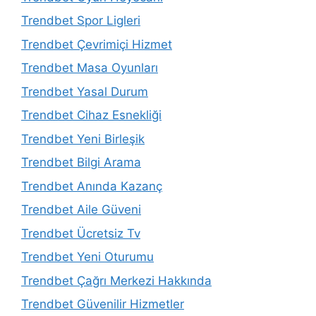
Trendbet Spor Ligleri
Trendbet Çevrimiçi Hizmet
Trendbet Masa Oyunları
Trendbet Yasal Durum
Trendbet Cihaz Esnekliği
Trendbet Yeni Birleşik
Trendbet Bilgi Arama
Trendbet Anında Kazanç
Trendbet Aile Güveni
Trendbet Ücretsiz Tv
Trendbet Yeni Oturumu
Trendbet Çağrı Merkezi Hakkında
Trendbet Güvenilir Hizmetler