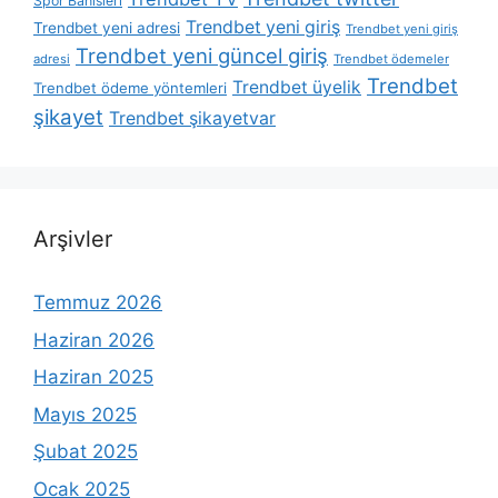
Spor Bahisleri
Trendbet yeni giriş
Trendbet yeni adresi
Trendbet yeni giriş
Trendbet yeni güncel giriş
adresi
Trendbet ödemeler
Trendbet
Trendbet üyelik
Trendbet ödeme yöntemleri
şikayet
Trendbet şikayetvar
Arşivler
Temmuz 2026
Haziran 2026
Haziran 2025
Mayıs 2025
Şubat 2025
Ocak 2025