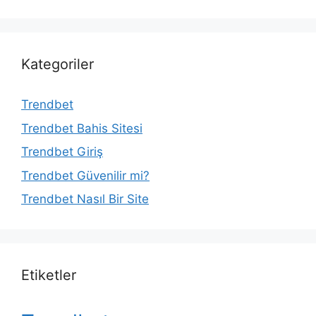
Kategoriler
Trendbet
Trendbet Bahis Sitesi
Trendbet Giriş
Trendbet Güvenilir mi?
Trendbet Nasıl Bir Site
Etiketler