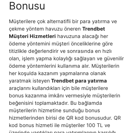
Bonusu
Müşterilere çok alternatifli bir para yatırma ve
çekme yöntem havuzu öneren
Trendbet
Müşteri Hizmetleri
havuzuna alacağı her
ödeme yöntemini müşteri önceliklerine göre
titizlikle değerlendirir ve sonrasında en hızlı
olan, işlem yapma kolaylığı sağlayan ve güvenilir
ödeme yöntemlerini kullanıma alır. Müşterilerin
her koşulda kazanım yapmalarına olanak
yaratmak isteyen
Trendbet para yatırma
araçlarını kullandıkları için bile müşterilere
bonus kazanma imkânı vermesiyle müşterilerin
beğenisini toplamaktadır. Bu bağlamda
müşterilerin hizmetine sunduğu bonus
hizmetlerinden birisi de QR kod bonusudur. QR
kod bonus hizmeti ile müşteriler 100 TL ve
üzerinde yaptıkları para yatırımlarının karşılığı