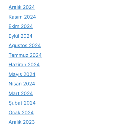
Aralık 2024
Kasım 2024
Ekim 2024
Eylül 2024
Ağustos 2024
Temmuz 2024
Haziran 2024
Mayıs 2024
Nisan 2024
Mart 2024
Şubat 2024
Ocak 2024
Aralık 2023