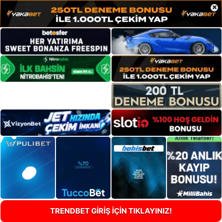
×
TRENDBET GİRİŞ İÇİN TIKLAYINIZ!