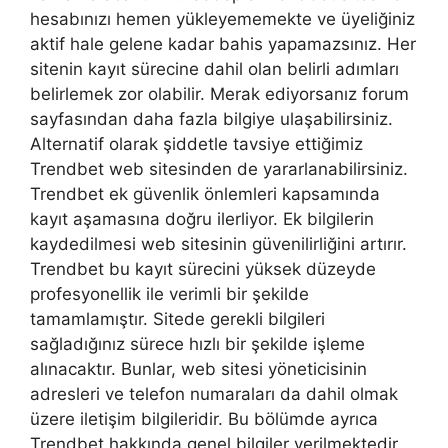
hesabınızı hemen yükleyememekte ve üyeliğiniz
aktif hale gelene kadar bahis yapamazsınız. Her
sitenin kayıt sürecine dahil olan belirli adımları
belirlemek zor olabilir. Merak ediyorsanız forum
sayfasından daha fazla bilgiye ulaşabilirsiniz.
Alternatif olarak şiddetle tavsiye ettiğimiz
Trendbet web sitesinden de yararlanabilirsiniz.
Trendbet ek güvenlik önlemleri kapsamında
kayıt aşamasına doğru ilerliyor. Ek bilgilerin
kaydedilmesi web sitesinin güvenilirliğini artırır.
Trendbet bu kayıt sürecini yüksek düzeyde
profesyonellik ile verimli bir şekilde
tamamlamıştır. Sitede gerekli bilgileri
sağladığınız sürece hızlı bir şekilde işleme
alınacaktır. Bunlar, web sitesi yöneticisinin
adresleri ve telefon numaraları da dahil olmak
üzere iletişim bilgileridir. Bu bölümde ayrıca
Trendbet hakkında genel bilgiler verilmektedir.