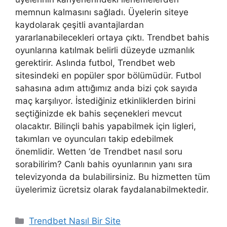
memnun kalmasını sağladı. Üyelerin siteye
kaydolarak çeşitli avantajlardan
yararlanabilecekleri ortaya çıktı. Trendbet bahis
oyunlarına katılmak belirli düzeyde uzmanlık
gerektirir. Aslında futbol, ​​Trendbet web
sitesindeki en popüler spor bölümüdür. Futbol
sahasına adım attığımız anda bizi çok sayıda
maç karşılıyor. İstediğiniz etkinliklerden birini
seçtiğinizde ek bahis seçenekleri mevcut
olacaktır. Bilinçli bahis yapabilmek için ligleri,
takımları ve oyuncuları takip edebilmek
önemlidir. Wetten ‘de Trendbet nasıl soru
sorabilirim? Canlı bahis oyunlarının yanı sıra
televizyonda da bulabilirsiniz. Bu hizmetten tüm
üyelerimiz ücretsiz olarak faydalanabilmektedir.
Kategoriler
Trendbet Nasıl Bir Site