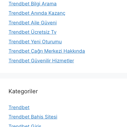
Trendbet Bilgi Arama
Trendbet Anında Kazanç
Trendbet Aile Güveni
Trendbet Ücretsiz Tv
Trendbet Yeni Oturumu
Trendbet Çağrı Merkezi Hakkında
Trendbet Güvenilir Hizmetler
Kategoriler
Trendbet
Trendbet Bahis Sitesi
Trendbet Giriş