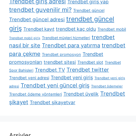
Trendbet giriş adresi
Trendbet giriş yap
trendbet guvenilir mi?
Trendbet güncel
trendbet güncel
Trendbet güncel adresi
giriş
Trendbet kayıt
trendbet kaç oldu
Trendbet mobil
trendbet
Trendbet müşteri hizmetleri
Trendbet mobil giriş
nasıl bir site
Trendbet para yatırma
trendbet
para çekme
Trendbet
Trendbet promosyon
promosyonları
trendbet sitesi
Trendbet slot
Trendbet
Trendbet twitter
Trendbet TV
Spor Bahisleri
Trendbet yeni giriş
Trendbet yeni adresi
Trendbet yeni giriş
Trendbet yeni güncel giriş
adresi
Trendbet ödemeler
Trendbet
Trendbet üyelik
Trendbet ödeme yöntemleri
şikayet
Trendbet şikayetvar
Arşivler