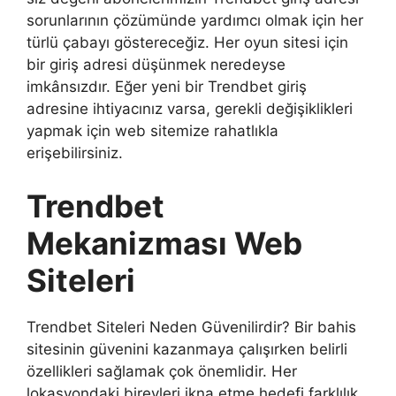
sorunlarının çözümünde yardımcı olmak için her
türlü çabayı göstereceğiz. Her oyun sitesi için
bir giriş adresi düşünmek neredeyse
imkânsızdır. Eğer yeni bir Trendbet giriş
adresine ihtiyacınız varsa, gerekli değişiklikleri
yapmak için web sitemize rahatlıkla
erişebilirsiniz.
Trendbet
Mekanizması Web
Siteleri
Trendbet Siteleri Neden Güvenilirdir? Bir bahis
sitesinin güvenini kazanmaya çalışırken belirli
özellikleri sağlamak çok önemlidir. Her
lokasyondaki bireyleri ikna etme hedefi farklılık