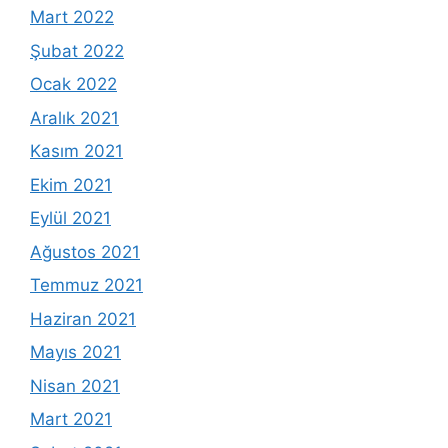
Mart 2022
Şubat 2022
Ocak 2022
Aralık 2021
Kasım 2021
Ekim 2021
Eylül 2021
Ağustos 2021
Temmuz 2021
Haziran 2021
Mayıs 2021
Nisan 2021
Mart 2021