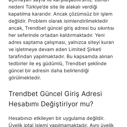
nedeni Türkiye’de site ile alakalı verdiği
kapatılma kararıdır. Ancak çözümsüz bir işlem
değildir. Problem olarak isimlendirilmektedir
ancak, Trendbet güncel giriş adresi bu sıkıntısı
her seferinde ortadan kaldırmaktadır. Yeni
adres saptama çalışması, yalnızca siteyi kuran
ve işletmeye devam eden Limited Şirketi
tarafından yapılmaktadır. Bu kapsamda alınan
tedbirler ile eş güdümlü, Trendbet şeklinde
güncel bir adresin daha belirlendiği
görülmektedir.
Trendbet Güncel Giriş Adresi
Hesabımı Değiştiriyor mu?
Hesabınızı etkileyen bir uygulama değildir.
Üyelik iptal işlemi yapılmamaktadır. Aynı üyelik