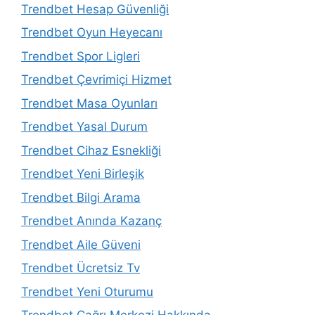
Trendbet Hesap Güvenliği
Trendbet Oyun Heyecanı
Trendbet Spor Ligleri
Trendbet Çevrimiçi Hizmet
Trendbet Masa Oyunları
Trendbet Yasal Durum
Trendbet Cihaz Esnekliği
Trendbet Yeni Birleşik
Trendbet Bilgi Arama
Trendbet Anında Kazanç
Trendbet Aile Güveni
Trendbet Ücretsiz Tv
Trendbet Yeni Oturumu