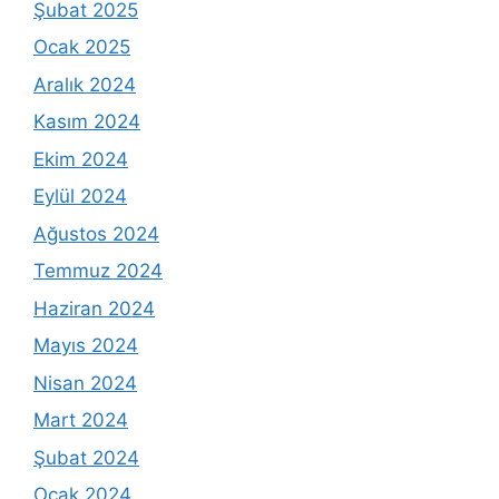
Şubat 2025
Ocak 2025
Aralık 2024
Kasım 2024
Ekim 2024
Eylül 2024
Ağustos 2024
Temmuz 2024
Haziran 2024
Mayıs 2024
Nisan 2024
Mart 2024
Şubat 2024
Ocak 2024