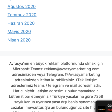
Ağustos 2020
Temmuz 2020
Haziran 2020
Mayıs 2020
Nisan 2020
Avrasya'nın en büyük reklam platformunda olmak için
Microsoft Teams:
reklam@avrasyamarketing.com
adresimizden veya Telegram: @Avrasyamarketing
adresimizden irtibat kurabilirsiniz. (Tek iletişim
adreslerimiz teams / telegram ve mail adresimizdir.
Harici hiçbir iletişim adresimiz bulunmamaktadır.
Lütfen itibar etmeyiniz.) Türkiye yasalarına göre 7258
sayılı kanun uyarınca yasa dışı bahis oynamanın
cezaları mevcuttur. Şu an bulunduğunuz site hiç bir