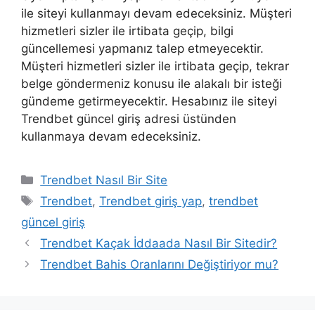
ile siteyi kullanmayı devam edeceksiniz. Müşteri
hizmetleri sizler ile irtibata geçip, bilgi
güncellemesi yapmanız talep etmeyecektir.
Müşteri hizmetleri sizler ile irtibata geçip, tekrar
belge göndermeniz konusu ile alakalı bir isteği
gündeme getirmeyecektir. Hesabınız ile siteyi
Trendbet güncel giriş adresi üstünden
kullanmaya devam edeceksiniz.
Kategoriler
Trendbet Nasıl Bir Site
Etiketler
Trendbet
,
Trendbet giriş yap
,
trendbet
güncel giriş
Trendbet Kaçak İddaada Nasıl Bir Sitedir?
Trendbet Bahis Oranlarını Değiştiriyor mu?