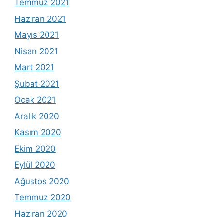
Temmuz 2021
Haziran 2021
Mayıs 2021
Nisan 2021
Mart 2021
Şubat 2021
Ocak 2021
Aralık 2020
Kasım 2020
Ekim 2020
Eylül 2020
Ağustos 2020
Temmuz 2020
Haziran 2020