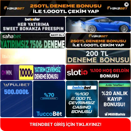
×
TRENDBET GİRİŞ İÇİN TIKLAYINIZ!