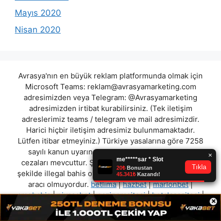
Mayıs 2020
Nisan 2020
Avrasya'nın en büyük reklam platformunda olmak için
Microsoft Teams:
reklam@avrasyamarketing.com
adresimizden veya Telegram: @Avrasyamarketing
adresimizden irtibat kurabilirsiniz. (Tek iletişim
adreslerimiz teams / telegram ve mail adresimizdir.
Harici hiçbir iletişim adresimiz bulunmamaktadır.
Lütfen itibar etmeyiniz.) Türkiye yasalarına göre 7258
sayılı kanun uyarınca yasa dışı bahis oynamanın
cezaları mevcuttur. Şu an bulunduğunuz site hiç bir
şekilde illegal bahis oyunları oynatmıyor ve oynamaya
aracı olmuyordur.
betlima
|
hazbet
|
marlonbet
|
amgbahis
|
piyasabet
|
gazinomsitesi
|
betclasssitesi
|
×
abebet
"