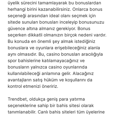
üyelik sürecini tamamlayarak bu bonuslardan
herhangi birini kazanabilirsiniz. Onlarca bonus
seçeneği arasından ideal olanı seçmek için
sitede sunulan bonusları inceleyip bonusunuzu
güvence altına almanız gerekiyor. Bonus
seçerken dikkatli olmanızın birçok nedeni vardır.
Bu konuda en önemli şey almak istediğiniz
bonuslara ve oyunlara erişebileceğiniz alanla
aynı olmasıdır. Bu, casino bonusları aracılığıyla
spor bahislerine katılamayacağınız ve
bonusların yalnızca casino oyunlarında
kullanılabileceği anlamına gelir. Alacağınız
avantajların satış hüküm ve koşullarını da
kontrol etmenizi öneririz.
Trendbet, oldukça geniş para yatırma
seçeneklerine sahip bir bahis sitesi olarak
tanımlanabilir. Canlı bahis siteleri tüm üyelerine