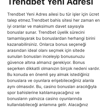
Trendbet Yeni Adresi
Trendbet Yeni Adres ailesi bu tür işler için ücret
talep etmez.Trendbet bahis sitesi her zaman en
iyi oranlar ve maksimum davet sayısıyla
bonuslar sunar. Trendbet üyelik sürecini
tamamlayarak bu bonuslardan herhangi birini
kazanabilirsiniz. Onlarca bonus seçeneği
arasından ideal olanı seçmek için sitede
sunulan bonusları inceleyip bonusunuzu
güvence altına almanız gerekiyor. Bonus
seçerken dikkatli olmanızın birçok nedeni vardır.
Bu konuda en önemli şey almak istediğiniz
bonuslara ve oyunlara erişebileceğiniz alanla
aynı olmasıdır. Bu, casino bonusları aracılığıyla
spor bahislerine katılamayacağınız ve
bonusların yalnızca casino oyunlarında
kullanılabileceği anlamına gelir. Alacağınız