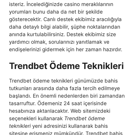
isteriz. İncelediğinizde casino meraklılarının
yorumları bunu daha da net bir şekilde
gösterecektir. Canlı destek ekibimiz aracılığıyla
daha detaylı bilgi alabilir, şüphe noktalarından
anında kurtulabilirsiniz. Destek ekibimiz size
yardımcı olmak, sorularınızı yanıtlamak ve
endişelerinizi gidermek için her zaman hazırdır.
Trendbet Ödeme Teknikleri
Trendbet ödeme teknikleri günümüzde bahis
tutkunları arasında daha fazla tercih edilmeye
başlandı. En önemli nedenlerden biri zamandan
tasarruftur. Ödemeniz 24 saat içerisinde
hesabınıza aktarılacaktır. Web sitemizdeki
seçenekleri kullanarak
Trendbet ödeme
teknikleri
yeni adresinizi kullanarak bahis
sitesine erişmeniz mümkündür. Trendbet bahis