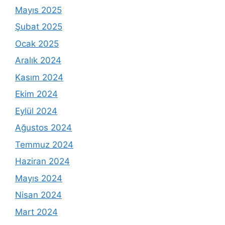
Mayıs 2025
Şubat 2025
Ocak 2025
Aralık 2024
Kasım 2024
Ekim 2024
Eylül 2024
Ağustos 2024
Temmuz 2024
Haziran 2024
Mayıs 2024
Nisan 2024
Mart 2024