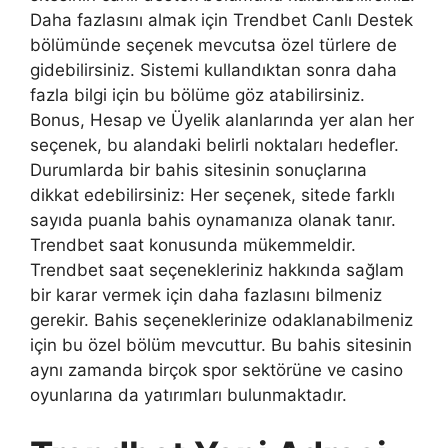
Daha fazlasını almak için Trendbet Canlı Destek
bölümünde seçenek mevcutsa özel türlere de
gidebilirsiniz. Sistemi kullandıktan sonra daha
fazla bilgi için bu bölüme göz atabilirsiniz.
Bonus, Hesap ve Üyelik alanlarında yer alan her
seçenek, bu alandaki belirli noktaları hedefler.
Durumlarda bir bahis sitesinin sonuçlarına
dikkat edebilirsiniz: Her seçenek, sitede farklı
sayıda puanla bahis oynamanıza olanak tanır.
Trendbet saat konusunda mükemmeldir.
Trendbet saat seçenekleriniz hakkında sağlam
bir karar vermek için daha fazlasını bilmeniz
gerekir. Bahis seçeneklerinize odaklanabilmeniz
için bu özel bölüm mevcuttur. Bu bahis sitesinin
aynı zamanda birçok spor sektörüne ve casino
oyunlarına da yatırımları bulunmaktadır.