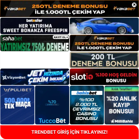
×
TRENDBET GİRİŞ İÇİN TIKLAYINIZ!