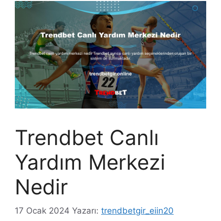
Trendbet Canlı
Yardım Merkezi
Nedir
17 Ocak 2024
Yazarı:
trendbetgir_eiin20