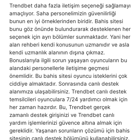
Trendbet daha fazla iletişim seçeneği sağlamayı
amaçlıyor. Saha personelimizin güvenilirliği
bunun en iyi örneklerinden biridir. Bahis sitesi
bunu göz önünde bulundurarak desteklenen her
seçenek için ayrı bölümler sunmaktadır. Yani her
alan rehberi kendi konusunun uzmanıdır ve asla
kendi uzmanlık alanının dışına çıkmaz.
Bonuslarıyla ilgili sorun yaşayan oyuncuların bu
alandaki personellerle iletişime geçmesi
önemlidir. Bu bahis sitesi oyuncu isteklerini çok
ciddiye almaktadır. Sonrasında canlı destek
alanımıza ulaşabilirsiniz. Trendbet canlı destek
temsilcileri oyunculara 7/24 yardımcı olmak için
her zaman hazırdır. Bu, Trendbet gerçek
zamanlı destek girişinizi ve Trendbet canlı
yardım işlemlerinizi güvence altına almak için
gereklidir. Yaşanan sorunların çözümü için bahis
sitesinin canlı destek bölümünü kullanabilirsiniz.