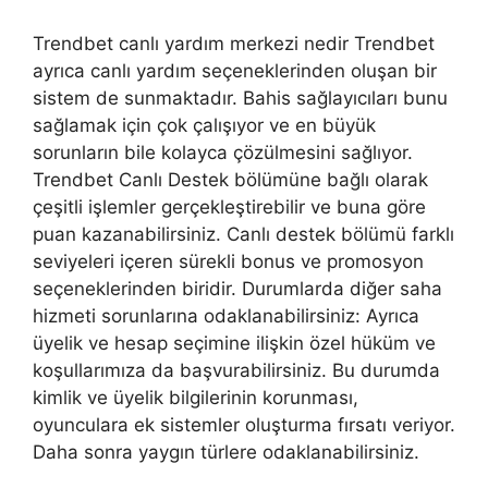
Trendbet canlı yardım merkezi nedir Trendbet
ayrıca canlı yardım seçeneklerinden oluşan bir
sistem de sunmaktadır. Bahis sağlayıcıları bunu
sağlamak için çok çalışıyor ve en büyük
sorunların bile kolayca çözülmesini sağlıyor.
Trendbet Canlı Destek bölümüne bağlı olarak
çeşitli işlemler gerçekleştirebilir ve buna göre
puan kazanabilirsiniz. Canlı destek bölümü farklı
seviyeleri içeren sürekli bonus ve promosyon
seçeneklerinden biridir. Durumlarda diğer saha
hizmeti sorunlarına odaklanabilirsiniz: Ayrıca
üyelik ve hesap seçimine ilişkin özel hüküm ve
koşullarımıza da başvurabilirsiniz. Bu durumda
kimlik ve üyelik bilgilerinin korunması,
oyunculara ek sistemler oluşturma fırsatı veriyor.
Daha sonra yaygın türlere odaklanabilirsiniz.