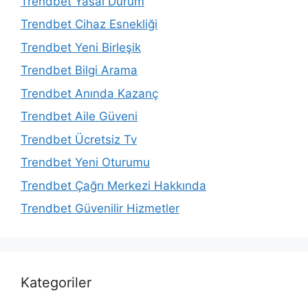
Trendbet Yasal Durum
Trendbet Cihaz Esnekliği
Trendbet Yeni Birleşik
Trendbet Bilgi Arama
Trendbet Anında Kazanç
Trendbet Aile Güveni
Trendbet Ücretsiz Tv
Trendbet Yeni Oturumu
Trendbet Çağrı Merkezi Hakkında
Trendbet Güvenilir Hizmetler
Kategoriler