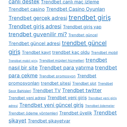
canlı destek
Trendbet canlı maç izleme
Trendbet Casino Oyunları
Trendbet casino
trendbet giriş
Trendbet gerçek adresi
Trendbet giriş adresi
Trendbet giriş yap
trendbet guvenilir mi?
Trendbet güncel
trendbet güncel
Trendbet güncel adresi
giriş
Trendbet kayıt
trendbet kaç oldu
Trendbet mobil
trendbet
Trendbet müşteri hizmetleri
Trendbet mobil giriş
nasıl bir site
Trendbet para yatırma
trendbet
para çekme
Trendbet
Trendbet promosyon
promosyonları
trendbet sitesi
Trendbet slot
Trendbet
Trendbet twitter
Trendbet TV
Spor Bahisleri
Trendbet yeni giriş
Trendbet yeni adresi
Trendbet yeni giriş
Trendbet yeni güncel giriş
adresi
Trendbet ödemeler
Trendbet
Trendbet üyelik
Trendbet ödeme yöntemleri
şikayet
Trendbet şikayetvar