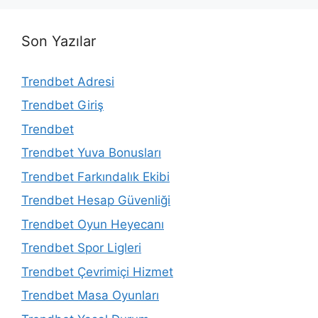
Son Yazılar
Trendbet Adresi
Trendbet Giriş
Trendbet
Trendbet Yuva Bonusları
Trendbet Farkındalık Ekibi
Trendbet Hesap Güvenliği
Trendbet Oyun Heyecanı
Trendbet Spor Ligleri
Trendbet Çevrimiçi Hizmet
Trendbet Masa Oyunları