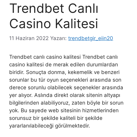
Trendbet Canlı
Casino Kalitesi
11 Haziran 2022
Yazarı:
trendbetgir_eiin20
Trendbet canlı casino kalitesi Trendbet canlı
casino kalitesi de merak edilen durumlardan
biridir. Sonuçta donma, kekemelik ve benzeri
sorunlar bu tür oyun seçenekleri arasında son
derece sorunlu olabilecek seçenekler arasında
yer alıyor. Aslında direkt olarak sitenin altyapı
bilgilerinden alabiliyoruz, zaten böyle bir sorun
yok. Bu sayede web sitesinin hizmetlerinden
sorunsuz bir şekilde kaliteli bir şekilde
yararlanılabileceği görülmektedir.