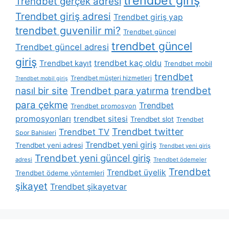
trendbet giriş
Trendbet gerçek adresi
Trendbet giriş adresi
Trendbet giriş yap
trendbet guvenilir mi?
Trendbet güncel
trendbet güncel
Trendbet güncel adresi
giriş
Trendbet kayıt
trendbet kaç oldu
Trendbet mobil
trendbet
Trendbet müşteri hizmetleri
Trendbet mobil giriş
nasıl bir site
Trendbet para yatırma
trendbet
para çekme
Trendbet
Trendbet promosyon
promosyonları
trendbet sitesi
Trendbet slot
Trendbet
Trendbet twitter
Trendbet TV
Spor Bahisleri
Trendbet yeni giriş
Trendbet yeni adresi
Trendbet yeni giriş
Trendbet yeni güncel giriş
adresi
Trendbet ödemeler
Trendbet
Trendbet üyelik
Trendbet ödeme yöntemleri
şikayet
Trendbet şikayetvar