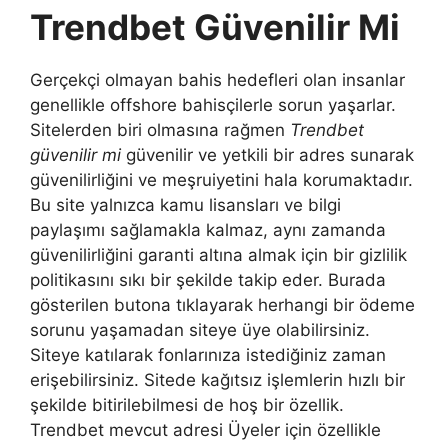
Trendbet Güvenilir Mi
Gerçekçi olmayan bahis hedefleri olan insanlar
genellikle offshore bahisçilerle sorun yaşarlar.
Sitelerden biri olmasına rağmen
Trendbet
güvenilir mi
güvenilir ve yetkili bir adres sunarak
güvenilirliğini ve meşruiyetini hala korumaktadır.
Bu site yalnızca kamu lisansları ve bilgi
paylaşımı sağlamakla kalmaz, aynı zamanda
güvenilirliğini garanti altına almak için bir gizlilik
politikasını sıkı bir şekilde takip eder. Burada
gösterilen butona tıklayarak herhangi bir ödeme
sorunu yaşamadan siteye üye olabilirsiniz.
Siteye katılarak fonlarınıza istediğiniz zaman
erişebilirsiniz. Sitede kağıtsız işlemlerin hızlı bir
şekilde bitirilebilmesi de hoş bir özellik.
Trendbet mevcut adresi Üyeler için özellikle