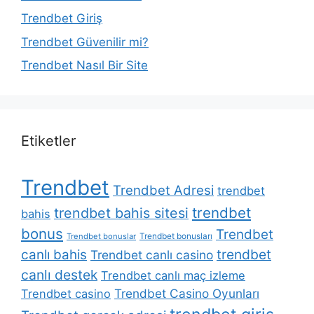
Trendbet Giriş
Trendbet Güvenilir mi?
Trendbet Nasıl Bir Site
Etiketler
Trendbet
Trendbet Adresi
trendbet
trendbet
trendbet bahis sitesi
bahis
bonus
Trendbet
Trendbet bonuslar
Trendbet bonusları
trendbet
canlı bahis
Trendbet canlı casino
canlı destek
Trendbet canlı maç izleme
Trendbet Casino Oyunları
Trendbet casino