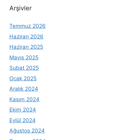
Arşivler
Temmuz 2026
Haziran 2026
Haziran 2025
Mayıs 2025
Şubat 2025
Ocak 2025
Aralık 2024
Kasım 2024
Ekim 2024
Eylül 2024
Ağustos 2024