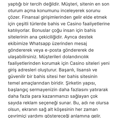
yaptığı bir tercih değildir. Müşteri, sitenin en son
oturum açma konumunu inceleyerek sorunu
çözer. Finansal girişimlerinden gelir elde etmek
için çeşitli türlerde bahis ve Casino faaliyetlerine
katılıyorlar. Bonuslar çoğu insan için bahis
sitelerinin ana çekiciliğidir. Ayrıca destek
ekibimize Whatsapp üzerinden mesaj
göndererek veya e-posta göndererek de
ulaşabilirsiniz. Müşterileri dolandırıcılık
faaliyetlerinden korumak için Casino siteleri yeni
giriş adresleri oluşturur. Başarılı, lisanslı ve
güvenilir bir bahis sitesi her bahis sitesinin
temel amaçlarından biridir. Şirketin yapısı,
başlangıç ​​sermayenizin daha fazlasını yatırarak
daha fazla para kazanmanızı sağlayan çok
sayıda reklam seçeneği sunar. Bu, adı ne olursa
olsun, ekranın sağ alt köşesinin her zaman
çevrimiçi yardımı göstereceği anlamına gelir.