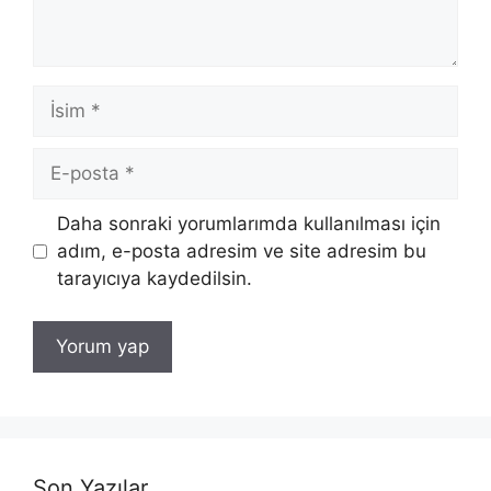
İsim
E-
posta
İnternet
Daha sonraki yorumlarımda kullanılması için
sitesi
adım, e-posta adresim ve site adresim bu
tarayıcıya kaydedilsin.
Son Yazılar