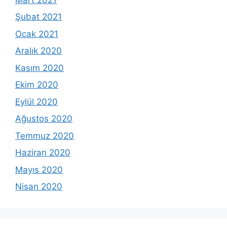
Şubat 2021
Ocak 2021
Aralık 2020
Kasım 2020
Ekim 2020
Eylül 2020
Ağustos 2020
Temmuz 2020
Haziran 2020
Mayıs 2020
Nisan 2020