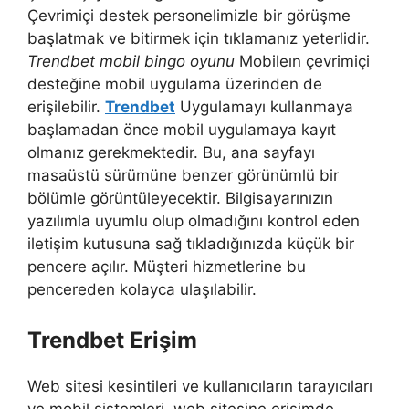
Çevrimiçi destek personelimizle bir görüşme
başlatmak ve bitirmek için tıklamanız yeterlidir.
Trendbet mobil bingo oyunu
Mobileın çevrimiçi
desteğine mobil uygulama üzerinden de
erişilebilir.
Trendbet
Uygulamayı kullanmaya
başlamadan önce mobil uygulamaya kayıt
olmanız gerekmektedir. Bu, ana sayfayı
masaüstü sürümüne benzer görünümlü bir
bölümle görüntüleyecektir. Bilgisayarınızın
yazılımla uyumlu olup olmadığını kontrol eden
iletişim kutusuna sağ tıkladığınızda küçük bir
pencere açılır. Müşteri hizmetlerine bu
pencereden kolayca ulaşılabilir.
Trendbet Erişim
Web sitesi kesintileri ve kullanıcıların tarayıcıları