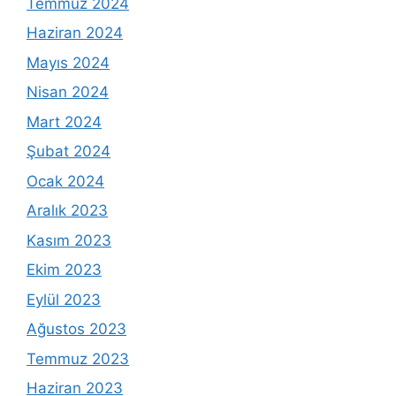
Temmuz 2024
Haziran 2024
Mayıs 2024
Nisan 2024
Mart 2024
Şubat 2024
Ocak 2024
Aralık 2023
Kasım 2023
Ekim 2023
Eylül 2023
Ağustos 2023
Temmuz 2023
Haziran 2023