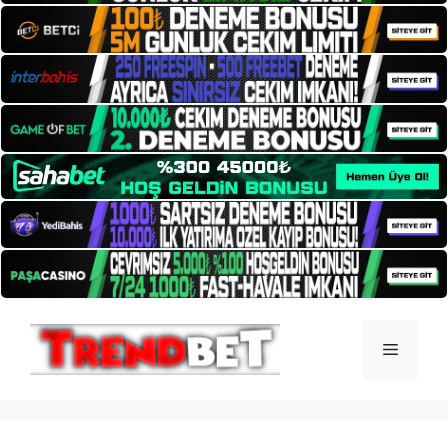
İçeriğe
atla
Menü