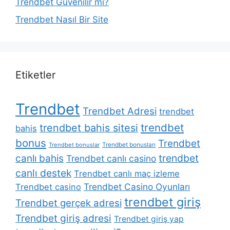
Trendbet Güvenilir mi?
Trendbet Nasıl Bir Site
Etiketler
Trendbet
Trendbet Adresi
trendbet
trendbet
trendbet bahis sitesi
bahis
bonus
Trendbet
Trendbet bonuslar
Trendbet bonusları
trendbet
canlı bahis
Trendbet canlı casino
canlı destek
Trendbet canlı maç izleme
Trendbet Casino Oyunları
Trendbet casino
trendbet giriş
Trendbet gerçek adresi
Trendbet giriş adresi
Trendbet giriş yap