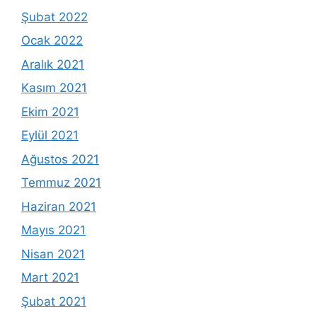
Şubat 2022
Ocak 2022
Aralık 2021
Kasım 2021
Ekim 2021
Eylül 2021
Ağustos 2021
Temmuz 2021
Haziran 2021
Mayıs 2021
Nisan 2021
Mart 2021
Şubat 2021