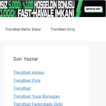
Trendbet Bahis Sitesi
Trendbet Giriş
Son Yazılar
Trendbet Adresi
Trendbet Giriş
Trendbet
Trendbet Yuva Bonusları
Trendbet Farkındalık Ekibi