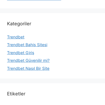
Kategoriler
Trendbet
Trendbet Bahis Sitesi
Trendbet Giriş
Trendbet Güvenilir mi?
Trendbet Nasıl Bir Site
Etiketler