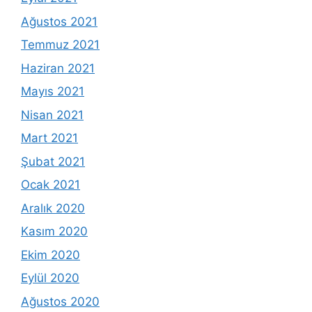
Ağustos 2021
Temmuz 2021
Haziran 2021
Mayıs 2021
Nisan 2021
Mart 2021
Şubat 2021
Ocak 2021
Aralık 2020
Kasım 2020
Ekim 2020
Eylül 2020
Ağustos 2020