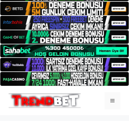
İçeriğe
atla
Menü