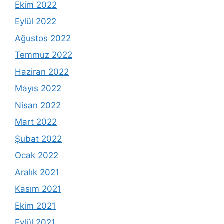
Ekim 2022
Eylül 2022
Ağustos 2022
Temmuz 2022
Haziran 2022
Mayıs 2022
Nisan 2022
Mart 2022
Şubat 2022
Ocak 2022
Aralık 2021
Kasım 2021
Ekim 2021
Eylül 2021