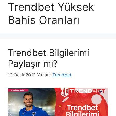
Trendbet Yüksek
Bahis Oranları
Trendbet Bilgilerimi
Paylaşır mı?
12 Ocak 2021
Yazarı:
Trendbet