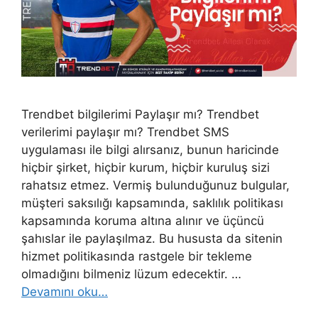
Trendbet bilgilerimi Paylaşır mı? Trendbet
verilerimi paylaşır mı? Trendbet SMS
uygulaması ile bilgi alırsanız, bunun haricinde
hiçbir şirket, hiçbir kurum, hiçbir kuruluş sizi
rahatsız etmez. Vermiş bulunduğunuz bulgular,
müşteri saksılığı kapsamında, saklılık politikası
kapsamında koruma altına alınır ve üçüncü
şahıslar ile paylaşılmaz. Bu hususta da sitenin
hizmet politikasında rastgele bir tekleme
olmadığını bilmeniz lüzum edecektir. …
Devamını oku…