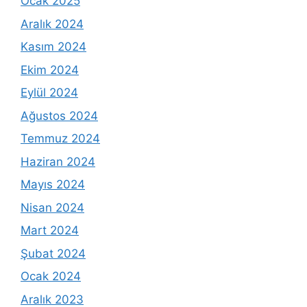
Ocak 2025
Aralık 2024
Kasım 2024
Ekim 2024
Eylül 2024
Ağustos 2024
Temmuz 2024
Haziran 2024
Mayıs 2024
Nisan 2024
Mart 2024
Şubat 2024
Ocak 2024
Aralık 2023