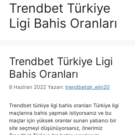
Trendbet Türkiye
Ligi Bahis Oranları
Trendbet Türkiye Ligi
Bahis Oranları
8 Haziran 2022
Yazarı:
trendbetgir_eiin20
Trendbet türkiye ligi bahis oranları Türkiye ligi
maçlarına bahis yapmak istiyorsanız ve bu
maçlar için yüksek oranlar sunan yabancı bir
site seçmeyi düşünüyorsanız, önerimiz