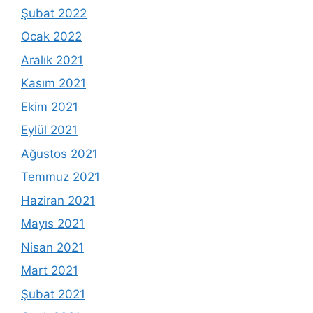
Şubat 2022
Ocak 2022
Aralık 2021
Kasım 2021
Ekim 2021
Eylül 2021
Ağustos 2021
Temmuz 2021
Haziran 2021
Mayıs 2021
Nisan 2021
Mart 2021
Şubat 2021