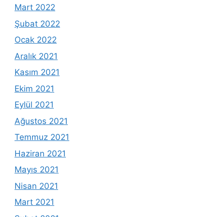
Mart 2022
Şubat 2022
Ocak 2022
Aralık 2021
Kasım 2021
Ekim 2021
Eylül 2021
Ağustos 2021
Temmuz 2021
Haziran 2021
Mayıs 2021
Nisan 2021
Mart 2021