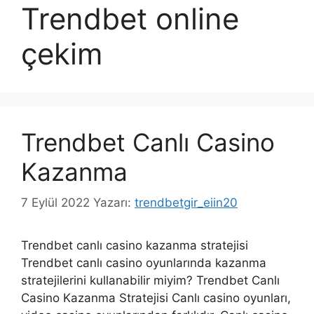
Trendbet online
çekim
Trendbet Canlı Casino
Kazanma
7 Eylül 2022
Yazarı:
trendbetgir_eiin20
Trendbet canlı casino kazanma stratejisi
Trendbet canlı casino oyunlarında kazanma
stratejilerini kullanabilir miyim? Trendbet Canlı
Casino Kazanma Stratejisi Canlı casino oyunları,