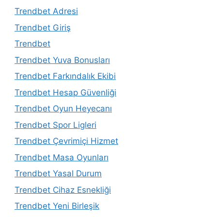
Trendbet Adresi
Trendbet Giriş
Trendbet
Trendbet Yuva Bonusları
Trendbet Farkındalık Ekibi
Trendbet Hesap Güvenliği
Trendbet Oyun Heyecanı
Trendbet Spor Ligleri
Trendbet Çevrimiçi Hizmet
Trendbet Masa Oyunları
Trendbet Yasal Durum
Trendbet Cihaz Esnekliği
Trendbet Yeni Birleşik