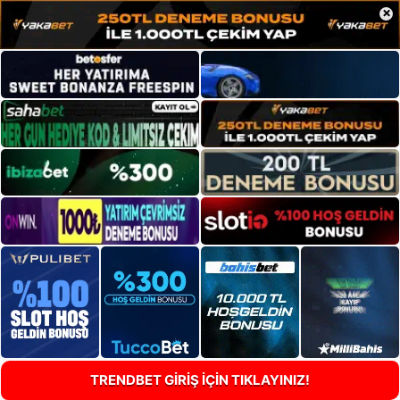
×
TRENDBET GİRİŞ İÇİN TIKLAYINIZ!