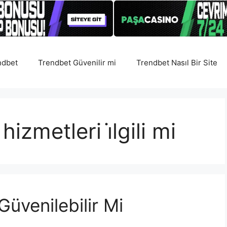
ndbet
Trendbet Güvenilir mi
Trendbet Nasıl Bir Site
izmetleri i̇lgili mi
Güvenilebilir Mi