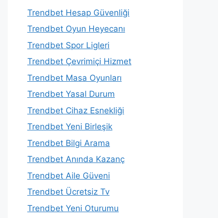
Trendbet Hesap Güvenliği
Trendbet Oyun Heyecanı
Trendbet Spor Ligleri
Trendbet Çevrimiçi Hizmet
Trendbet Masa Oyunları
Trendbet Yasal Durum
Trendbet Cihaz Esnekliği
Trendbet Yeni Birleşik
Trendbet Bilgi Arama
Trendbet Anında Kazanç
Trendbet Aile Güveni
Trendbet Ücretsiz Tv
Trendbet Yeni Oturumu