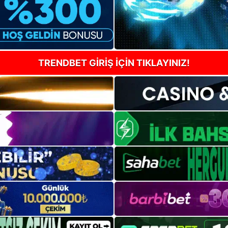
TRENDBET GİRİŞ İÇİN TIKLAYINIZ!