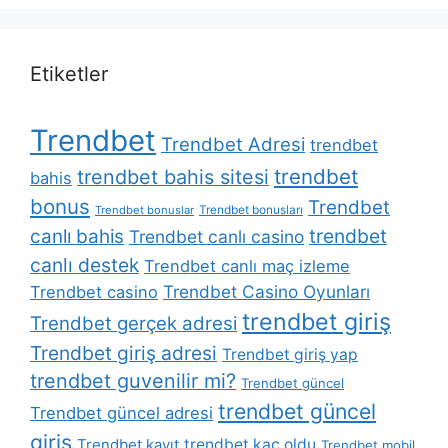
Etiketler
Trendbet
Trendbet Adresi
trendbet
trendbet
trendbet bahis sitesi
bahis
bonus
Trendbet
Trendbet bonuslar
Trendbet bonusları
trendbet
canlı bahis
Trendbet canlı casino
canlı destek
Trendbet canlı maç izleme
Trendbet Casino Oyunları
Trendbet casino
trendbet giriş
Trendbet gerçek adresi
Trendbet giriş adresi
Trendbet giriş yap
trendbet guvenilir mi?
Trendbet güncel
trendbet güncel
Trendbet güncel adresi
giriş
Trendbet kayıt
trendbet kaç oldu
Trendbet mobil