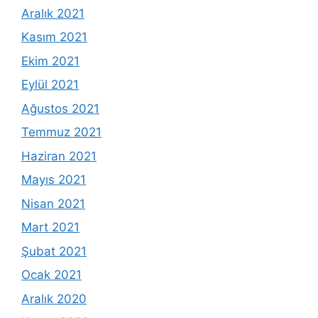
Aralık 2021
Kasım 2021
Ekim 2021
Eylül 2021
Ağustos 2021
Temmuz 2021
Haziran 2021
Mayıs 2021
Nisan 2021
Mart 2021
Şubat 2021
Ocak 2021
Aralık 2020