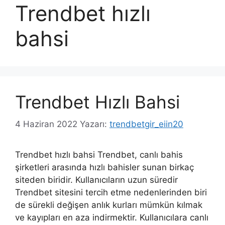
Trendbet hızlı
bahsi
Trendbet Hızlı Bahsi
4 Haziran 2022
Yazarı:
trendbetgir_eiin20
Trendbet hızlı bahsi Trendbet, canlı bahis
şirketleri arasında hızlı bahisler sunan birkaç
siteden biridir. Kullanıcıların uzun süredir
Trendbet sitesini tercih etme nedenlerinden biri
de sürekli değişen anlık kurları mümkün kılmak
ve kayıpları en aza indirmektir. Kullanıcılara canlı