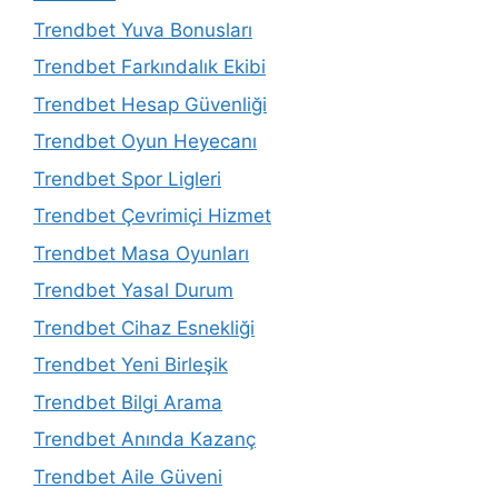
Trendbet Yuva Bonusları
Trendbet Farkındalık Ekibi
Trendbet Hesap Güvenliği
Trendbet Oyun Heyecanı
Trendbet Spor Ligleri
Trendbet Çevrimiçi Hizmet
Trendbet Masa Oyunları
Trendbet Yasal Durum
Trendbet Cihaz Esnekliği
Trendbet Yeni Birleşik
Trendbet Bilgi Arama
Trendbet Anında Kazanç
Trendbet Aile Güveni