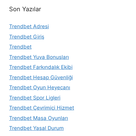
Son Yazılar
Trendbet Adresi
Trendbet Giriş
Trendbet
Trendbet Yuva Bonusları
Trendbet Farkındalık Ekibi
Trendbet Hesap Güvenliği
Trendbet Oyun Heyecanı
Trendbet Spor Ligleri
Trendbet Çevrimiçi Hizmet
Trendbet Masa Oyunları
Trendbet Yasal Durum