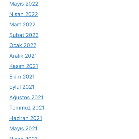
Mayıs 2022
Nisan 2022
Mart 2022
Şubat 2022
Ocak 2022
Aralık 2021
Kasım 2021
Ekim 2021
Eylül 2021
Ağustos 2021
Temmuz 2021
Haziran 2021
Mayıs 2021
Nisan 2021