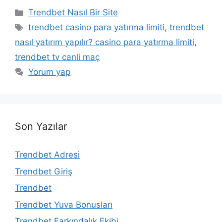
Kategoriler
Trendbet Nasıl Bir Site
Etiketler
trendbet casino para yatırma limiti
,
trendbet
nasıl yatırım yapılır? casino para yatırma limiti
,
trendbet tv canli maç
Yorum yap
Son Yazılar
Trendbet Adresi
Trendbet Giriş
Trendbet
Trendbet Yuva Bonusları
Trendbet Farkındalık Ekibi