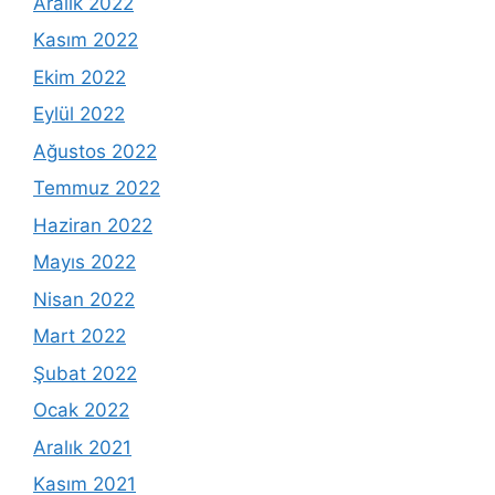
Aralık 2022
Kasım 2022
Ekim 2022
Eylül 2022
Ağustos 2022
Temmuz 2022
Haziran 2022
Mayıs 2022
Nisan 2022
Mart 2022
Şubat 2022
Ocak 2022
Aralık 2021
Kasım 2021