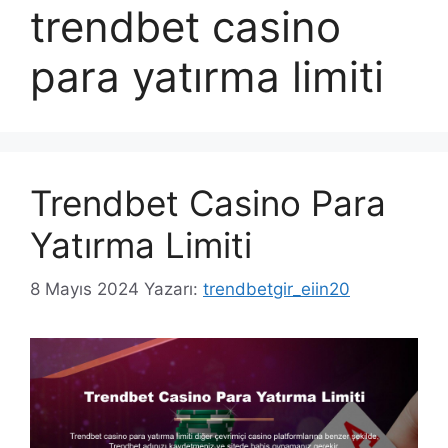
trendbet casino
para yatırma limiti
Trendbet Casino Para
Yatırma Limiti
8 Mayıs 2024
Yazarı:
trendbetgir_eiin20