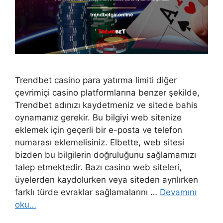
Trendbet casino para yatırma limiti diğer
çevrimiçi casino platformlarına benzer şekilde,
Trendbet adınızı kaydetmeniz ve sitede bahis
oynamanız gerekir. Bu bilgiyi web sitenize
eklemek için geçerli bir e-posta ve telefon
numarası eklemelisiniz. Elbette, web sitesi
bizden bu bilgilerin doğruluğunu sağlamamızı
talep etmektedir. Bazı casino web siteleri,
üyelerden kaydolurken veya siteden ayrılırken
farklı türde evraklar sağlamalarını …
Devamını
oku…