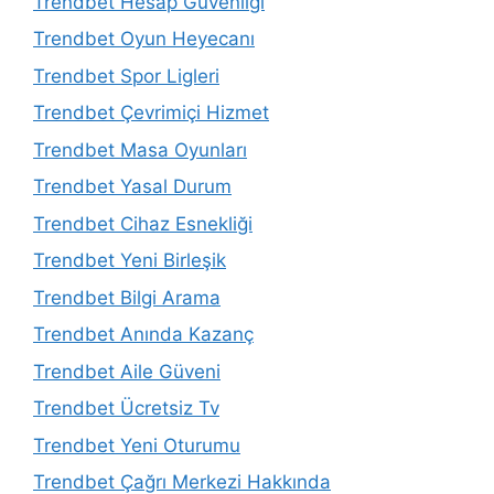
Trendbet Hesap Güvenliği
Trendbet Oyun Heyecanı
Trendbet Spor Ligleri
Trendbet Çevrimiçi Hizmet
Trendbet Masa Oyunları
Trendbet Yasal Durum
Trendbet Cihaz Esnekliği
Trendbet Yeni Birleşik
Trendbet Bilgi Arama
Trendbet Anında Kazanç
Trendbet Aile Güveni
Trendbet Ücretsiz Tv
Trendbet Yeni Oturumu
Trendbet Çağrı Merkezi Hakkında