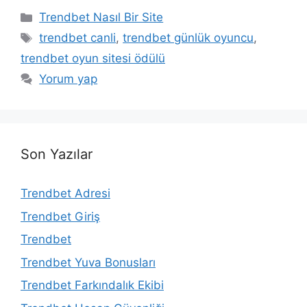
Kategoriler
Trendbet Nasıl Bir Site
Etiketler
trendbet canli
,
trendbet günlük oyuncu
,
trendbet oyun sitesi ödülü
Yorum yap
Son Yazılar
Trendbet Adresi
Trendbet Giriş
Trendbet
Trendbet Yuva Bonusları
Trendbet Farkındalık Ekibi