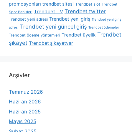
promosyonları
trendbet sitesi
Trendbet slot
Trendbet
Trendbet twitter
Trendbet TV
Spor Bahisleri
Trendbet yeni giriş
Trendbet yeni adresi
Trendbet yeni giriş
Trendbet yeni güncel giriş
adresi
Trendbet ödemeler
Trendbet
Trendbet üyelik
Trendbet ödeme yöntemleri
şikayet
Trendbet şikayetvar
Arşivler
Temmuz 2026
Haziran 2026
Haziran 2025
Mayıs 2025
Şubat 2025