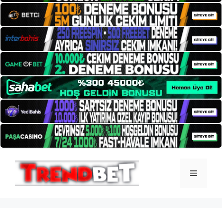
İçeriğe
atla
Menü