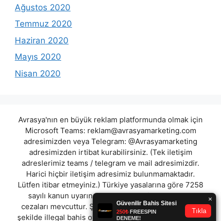
Ağustos 2020
Temmuz 2020
Haziran 2020
Mayıs 2020
Nisan 2020
Avrasya'nın en büyük reklam platformunda olmak için
Microsoft Teams:
reklam@avrasyamarketing.com
adresimizden veya Telegram: @Avrasyamarketing
adresimizden irtibat kurabilirsiniz. (Tek iletişim
adreslerimiz teams / telegram ve mail adresimizdir.
Harici hiçbir iletişim adresimiz bulunmamaktadır.
Lütfen itibar etmeyiniz.) Türkiye yasalarına göre 7258
sayılı kanun uyarınca yasa dışı bahis oynamanın
cezaları mevcuttur. Şu an bulunduğunuz site hiç bir
şekilde illegal bahis oyunları oynatmıyor ve oynamaya