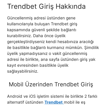
Trendbet Giriş Hakkında
Güncellenmiş adresi üstünden gene
kullanıcılarıyla buluşan Trendbet giriş
kapsamında güvenli şekilde bağlantı
kurabilirsiniz. Daha önce üyelik
gerçekleştirdiyseniz kendi hesabınıza aracılığı
ile basitlikle bağlantı kurmanız mümkün. Şimdilik
üyelik yapmadıysanız o vakit güncellenmiş
adresi ile birlikte, ana sayfa üstünden giriş yak
kayıt evresinden basitlikle üyelik
sağlayabilirsiniz.
Mobil Üzerinden Trendbet Giriş
Android ve iOS işletim sistemi ile birlikte 2 farklı
alternatif üstünden
Trendbet
mobil ile eş