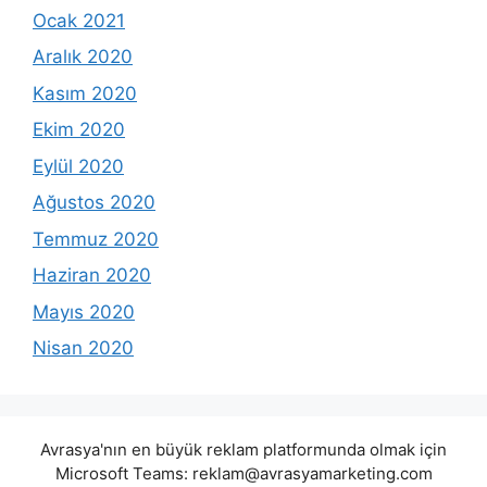
Ocak 2021
Aralık 2020
Kasım 2020
Ekim 2020
Eylül 2020
Ağustos 2020
Temmuz 2020
Haziran 2020
Mayıs 2020
Nisan 2020
Avrasya'nın en büyük reklam platformunda olmak için
Microsoft Teams:
reklam@avrasyamarketing.com