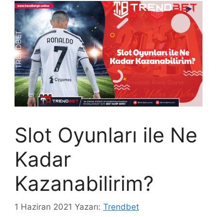
Slot Oyunları ile Ne
Kadar
Kazanabilirim?
1 Haziran 2021
Yazarı:
Trendbet