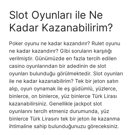
Slot Oyunları ile Ne
Kadar Kazanabilirim?
Poker oyunu ne kadar kazandırır? Rulet oyunu
ne kadar kazandırır? Gibi soruların karşılığı
verilmiştir. Günümüzde en fazla tercih edilen
casino oyunlarından bir adedinin de slot
oyunları bulunduğu görülmektedir. Slot oyunları
ile ne kadar kazanabilirim? Tek bir jeton satın
alıp, oyun oynamak ile eş güdümlü, yüzlerce,
binlerce, on binlerce, yüz binlerce Türk Lirası
kazanabilirsiniz. Genellikle jackpot slot
oyunlarını tercih etmeniz durumunda, yüz
binlerce Türk Lirasını tek bir jeton ile kazanma
ihtimaline sahip bulunduğunuzu göreceksiniz.