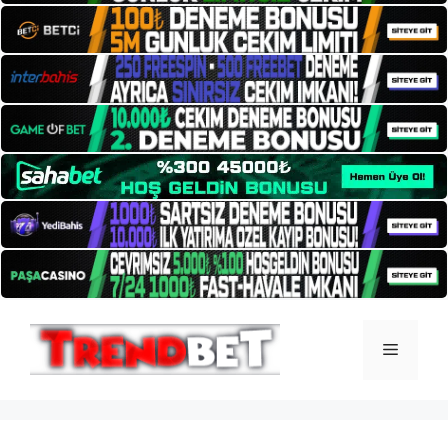
İçeriğe
atla
Menü