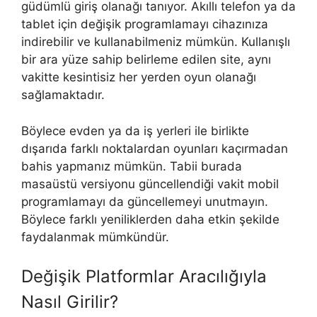
güdümlü giriş olanağı tanıyor. Akıllı telefon ya da
tablet için değişik programlamayı cihazınıza
indirebilir ve kullanabilmeniz mümkün. Kullanışlı
bir ara yüze sahip belirleme edilen site, aynı
vakitte kesintisiz her yerden oyun olanağı
sağlamaktadır.
Böylece evden ya da iş yerleri ile birlikte
dışarıda farklı noktalardan oyunları kaçırmadan
bahis yapmanız mümkün. Tabii burada
masaüstü versiyonu güncellendiği vakit mobil
programlamayı da güncellemeyi unutmayın.
Böylece farklı yeniliklerden daha etkin şekilde
faydalanmak mümkündür.
Değişik Platformlar Aracılığıyla
Nasıl Girilir?