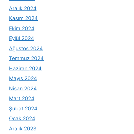
Aralık 2024
Kasım 2024
Ekim 2024
Eylül 2024
Ağustos 2024
Temmuz 2024
Haziran 2024
Mayıs 2024
Nisan 2024
Mart 2024
Şubat 2024
Ocak 2024
Aralık 2023