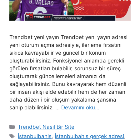
Trendbet yeni yayın Trendbet yeni yayın adresi
yeni oturum açma adresiyle, ilerleme fırsatını
sıkıca kavrayabilir ve güncel bir konum
oluşturabilirsiniz. Fonksiyonel anlamda gerekli
görülen fırsatları bulabilir, sorunsuz bir süreç
oluşturarak güncellemeleri almanızı da
sağlayabilirsiniz. Bunu kavrayarak hem düzenli
bir insan akışı elde edebilir hem de her zaman
daha düzenli bir oluşum yakalama şansına
sahip olabilirsiniz. …
Devamını oku…
Kategoriler
Trendbet Nasıl Bir Site
Etiketler
İstanbulbahis
,
İstanbulbahis gerçek adresi
,