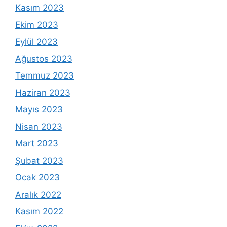
Kasım 2023
Ekim 2023
Eylül 2023
Ağustos 2023
Temmuz 2023
Haziran 2023
Mayıs 2023
Nisan 2023
Mart 2023
Şubat 2023
Ocak 2023
Aralık 2022
Kasım 2022