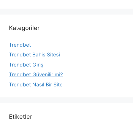
Kategoriler
Trendbet
Trendbet Bahis Sitesi
Trendbet Giriş
Trendbet Güvenilir mi?
Trendbet Nasıl Bir Site
Etiketler