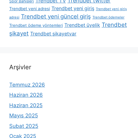
Trendbet twitter
Trendbet TV
Spor Bahisleri
Trendbet yeni giriş
Trendbet yeni adresi
Trendbet yeni giriş
Trendbet yeni güncel giriş
adresi
Trendbet ödemeler
Trendbet
Trendbet üyelik
Trendbet ödeme yöntemleri
şikayet
Trendbet şikayetvar
Arşivler
Temmuz 2026
Haziran 2026
Haziran 2025
Mayıs 2025
Şubat 2025
Ocak 2025