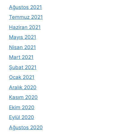
Ağustos 2021
Temmuz 2021
Haziran 2021
Mayıs 2021
Nisan 2021
Mart 2021
Şubat 2021
Ocak 2021
Aralık 2020
Kasım 2020
Ekim 2020
Eylül 2020
Ağustos 2020