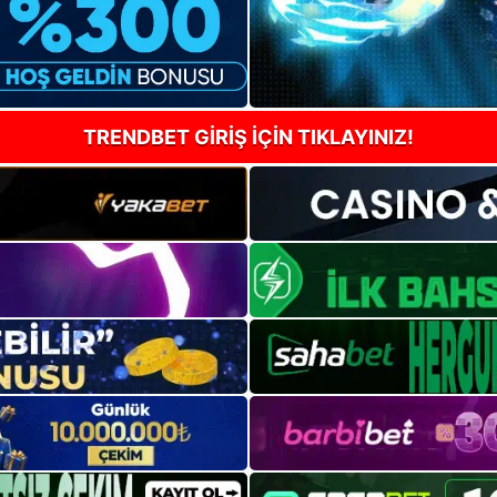
TRENDBET GİRİŞ İÇİN TIKLAYINIZ!