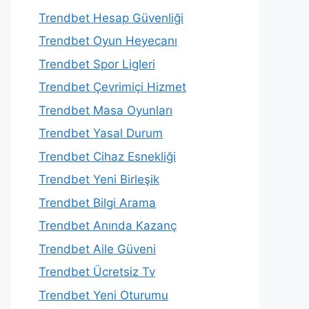
Trendbet Hesap Güvenliği
Trendbet Oyun Heyecanı
Trendbet Spor Ligleri
Trendbet Çevrimiçi Hizmet
Trendbet Masa Oyunları
Trendbet Yasal Durum
Trendbet Cihaz Esnekliği
Trendbet Yeni Birleşik
Trendbet Bilgi Arama
Trendbet Anında Kazanç
Trendbet Aile Güveni
Trendbet Ücretsiz Tv
Trendbet Yeni Oturumu