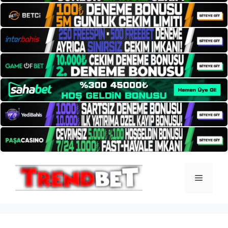
İçeriğe
atla
Menü