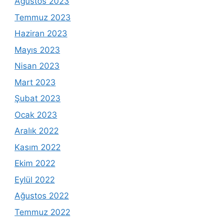
Ağustos 2023
Temmuz 2023
Haziran 2023
Mayıs 2023
Nisan 2023
Mart 2023
Şubat 2023
Ocak 2023
Aralık 2022
Kasım 2022
Ekim 2022
Eylül 2022
Ağustos 2022
Temmuz 2022