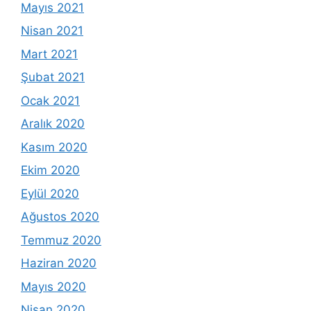
Mayıs 2021
Nisan 2021
Mart 2021
Şubat 2021
Ocak 2021
Aralık 2020
Kasım 2020
Ekim 2020
Eylül 2020
Ağustos 2020
Temmuz 2020
Haziran 2020
Mayıs 2020
Nisan 2020