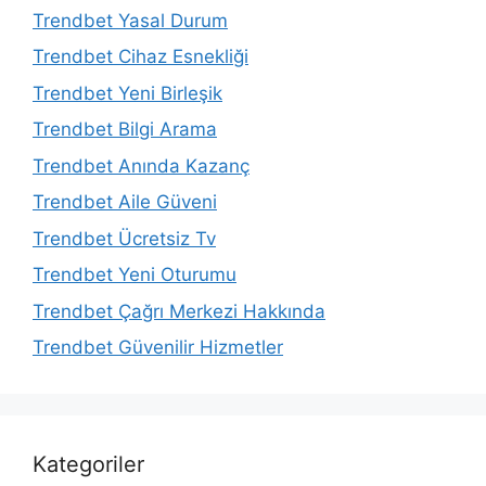
Trendbet Yasal Durum
Trendbet Cihaz Esnekliği
Trendbet Yeni Birleşik
Trendbet Bilgi Arama
Trendbet Anında Kazanç
Trendbet Aile Güveni
Trendbet Ücretsiz Tv
Trendbet Yeni Oturumu
Trendbet Çağrı Merkezi Hakkında
Trendbet Güvenilir Hizmetler
Kategoriler