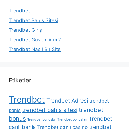
Trendbet
Trendbet Bahis Sitesi
Trendbet Giriş
Trendbet Güvenilir mi?
Trendbet Nasıl Bir Site
Etiketler
Trendbet
Trendbet Adresi
trendbet
trendbet
trendbet bahis sitesi
bahis
bonus
Trendbet
Trendbet bonuslar
Trendbet bonusları
trendbet
canlı bahis
Trendbet canlı casino