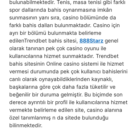
bulunabilmektedir. Tenis, masa tenisi gibi farklı
spor dallarında bahis oynanmasına imkân
sunmasının yanı sıra, casino bölümünde da
farklı bahis dalları bulunmaktadır. Casino için
ayrı bir bölümü bulunmakta belirleme
edilenTrendbet bahis sitesi,
888Starz
genel
olarak tanınan pek çok casino oyunu ile
kullanıcılarına hizmet sunmaktadır. Trendbet
bahis sitesinin Online casino sistemi ile hizmet
vermesi durumunda pek çok kullanıcı bahislerini
canlı olarak oynayabildiklerinden kaynaklı,
başkalarına göre çok daha fazla tüketilir ve
beğenilir bir duruma gelmiştir. Bu biçimde son
derece ayrıntılı bir profil ile kullanıcılarına hizmet
vermekte belirleme edilen site, casino alanına
özel tanımlanmış n da sitede bulunduğu
bilinmektedir.