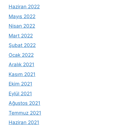
Haziran 2022
Mayıs 2022
Nisan 2022
Mart 2022
Şubat 2022
Ocak 2022
Aralık 2021
Kasım 2021
Ekim 2021
Eylül 2021
Ağustos 2021
Temmuz 2021
Haziran 2021