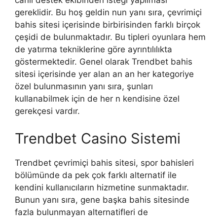
canlı destek ekibinden isteği yapılması
gereklidir. Bu hoş geldin nun yanı sıra, çevrimiçi
bahis sitesi içerisinde birbirisinden farklı birçok
çeşidi de bulunmaktadır. Bu tipleri oyunlara hem
de yatırma tekniklerine göre ayrıntılılıkta
göstermektedir. Genel olarak Trendbet bahis
sitesi içerisinde yer alan an an her kategoriye
özel bulunmasının yanı sıra, şunları
kullanabilmek için de her n kendisine özel
gerekçesi vardır.
Trendbet Casino Sistemi
Trendbet çevrimiçi bahis sitesi, spor bahisleri
bölümünde da pek çok farklı alternatif ile
kendini kullanıcıların hizmetine sunmaktadır.
Bunun yanı sıra, gene başka bahis sitesinde
fazla bulunmayan alternatifleri de