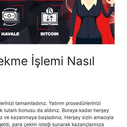
kme İşlemi Nasıl
lerinizi tamamladınız. Yatırım prosedürlerinizi
ek tutarlı bonusu da aldınız. Buraya kadar herşey
iz ve kazanmaya başladınız. Herşey sizin amacıyla
geldi, para çekim isteği sunarak kazançlarınıza