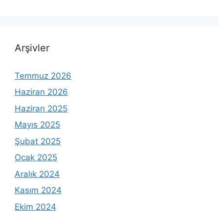
Arşivler
Temmuz 2026
Haziran 2026
Haziran 2025
Mayıs 2025
Şubat 2025
Ocak 2025
Aralık 2024
Kasım 2024
Ekim 2024