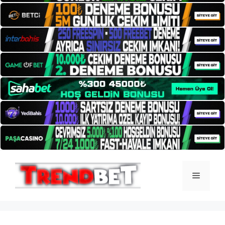
İçeriğe
atla
Menü