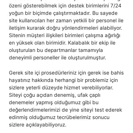
özeni gösterebilmek için destek birimlerini 7/24
yoğun bir biçimde çalıştırmaktadır. Bu sayede
site kullanıcıları her zaman yetkili bir personel ile
iletişim kurarak doğru yönlendirmeleri alabiliyor.
Sitenin müşteri ilişkileri birimleri çalışma ağırlığı
en yüksek olan birimidir. Kalabalık bir ekip ile
oluşturulan bu departmanlar tamamıyla
deneyimli personeller ile oluşturulmuştur.
Gerek site içi prosedürleriniz için gerek ise bahis
hayatınız hakkında herhangi bir problemiz için
sizlere yeterli düzeyde hizmet verebiliyorlar.
Siteyi çoğu açıdan denemiş, ufak çaplı
denemeler yapmış olduğumuz gibi bu
değerlendirmelerimizi de yine siteyi test ederek
edinmiş olduğumuz tecrübelerimiz sonucu
sizlere açıklayabiliyoruz.