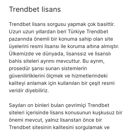
Trendbet lisans
Trendbet lisans sorgusu yapmak çok basittir.
Uzun uzun yıllardan beri Türkiye Trendbet
pazarında önemli bir konuma sahip olan site
üyelerini resmi lisansı ile koruma altına almıştır.
Ülkemizde ve dünyada, lisanssız ve lisanslı
bahis siteleri ayrımı mevcuttur. Bu ayrım,
prosedür şansı sunan sistemlerin
güvenilirliklerini ölçmek ve hizmetlerindeki
kaliteyi anlamak için kullanılan bir çeşit resmi
veridir diyebiliriz.
Sayıları on binleri bulan çevrimiçi Trendbet
siteleri içerisinde lisans konusunun kuşkusuz bir
önemi mevcut, yalnız lisanstan önce bir
Trendbet sitesinin kalitesini sorgulamak ve