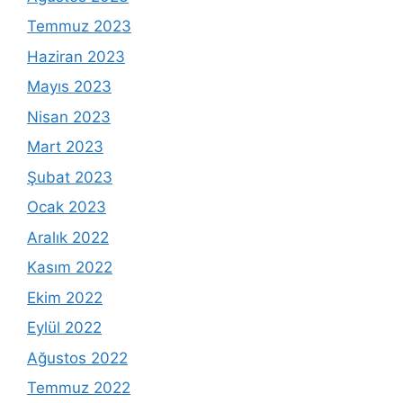
Temmuz 2023
Haziran 2023
Mayıs 2023
Nisan 2023
Mart 2023
Şubat 2023
Ocak 2023
Aralık 2022
Kasım 2022
Ekim 2022
Eylül 2022
Ağustos 2022
Temmuz 2022