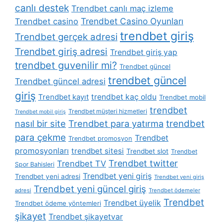
canlı destek
Trendbet canlı maç izleme
Trendbet Casino Oyunları
Trendbet casino
trendbet giriş
Trendbet gerçek adresi
Trendbet giriş adresi
Trendbet giriş yap
trendbet guvenilir mi?
Trendbet güncel
trendbet güncel
Trendbet güncel adresi
giriş
Trendbet kayıt
trendbet kaç oldu
Trendbet mobil
trendbet
Trendbet müşteri hizmetleri
Trendbet mobil giriş
nasıl bir site
Trendbet para yatırma
trendbet
para çekme
Trendbet
Trendbet promosyon
promosyonları
trendbet sitesi
Trendbet slot
Trendbet
Trendbet twitter
Trendbet TV
Spor Bahisleri
Trendbet yeni giriş
Trendbet yeni adresi
Trendbet yeni giriş
Trendbet yeni güncel giriş
adresi
Trendbet ödemeler
Trendbet
Trendbet üyelik
Trendbet ödeme yöntemleri
şikayet
Trendbet şikayetvar