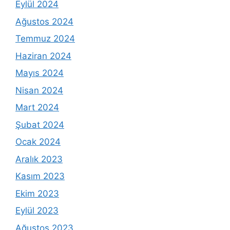
Eylül 2024
Ağustos 2024
Temmuz 2024
Haziran 2024
Mayıs 2024
Nisan 2024
Mart 2024
Şubat 2024
Ocak 2024
Aralık 2023
Kasım 2023
Ekim 2023
Eylül 2023
Ağustos 2023