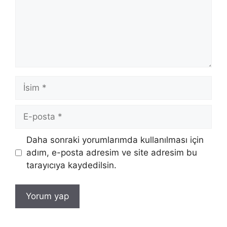
İsim
E-
posta
İnternet
Daha sonraki yorumlarımda kullanılması için
sitesi
adım, e-posta adresim ve site adresim bu
tarayıcıya kaydedilsin.