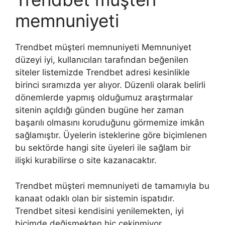
memnuniyeti
Trendbet müşteri memnuniyeti Memnuniyet
düzeyi iyi, kullanıcıları tarafından beğenilen
siteler listemizde Trendbet adresi kesinlikle
birinci sıramızda yer alıyor. Düzenli olarak belirli
dönemlerde yapmış olduğumuz araştırmalar
sitenin açıldığı günden bugüne her zaman
başarılı olmasını koruduğunu görmemize imkân
sağlamıştır. Üyelerin isteklerine göre biçimlenen
bu sektörde hangi site üyeleri ile sağlam bir
ilişki kurabilirse o site kazanacaktır.
Trendbet müşteri memnuniyeti de tamamıyla bu
kanaat odaklı olan bir sistemin ispatıdır.
Trendbet sitesi kendisini yenilemekten, iyi
biçimde değişmekten hiç çekinmiyor.