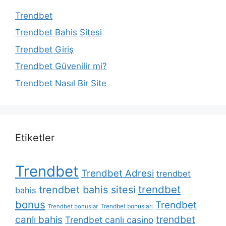
Trendbet
Trendbet Bahis Sitesi
Trendbet Giriş
Trendbet Güvenilir mi?
Trendbet Nasıl Bir Site
Etiketler
Trendbet
Trendbet Adresi
trendbet
trendbet
trendbet bahis sitesi
bahis
bonus
Trendbet
Trendbet bonuslar
Trendbet bonusları
trendbet
canlı bahis
Trendbet canlı casino