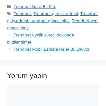
Kategoriler
Trendbet Nasıl Bir Site
Etiketler
Trendbet
,
Trendbet gerçek adresi
,
Trendbet
giriş adresi
,
trendbet güncel giriş
,
Trendbet yeni
güncel giriş
Trendbet üyelik süreci hakkında
bilgilendirme
Trendbet Mobil Bahiste Neler Bulunuyor
Yorum yapın
Yorum