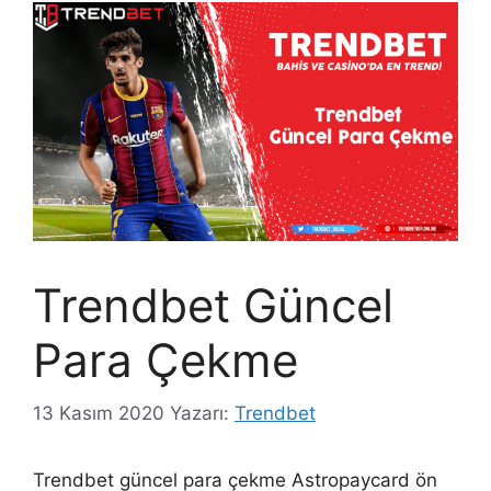
Trendbet Güncel
Para Çekme
13 Kasım 2020
Yazarı:
Trendbet
Trendbet güncel para çekme Astropaycard ön