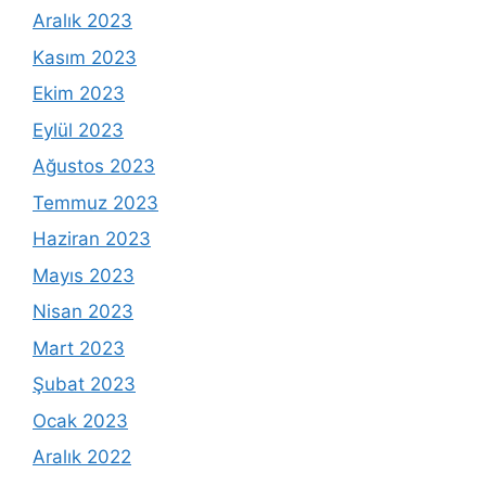
Aralık 2023
Kasım 2023
Ekim 2023
Eylül 2023
Ağustos 2023
Temmuz 2023
Haziran 2023
Mayıs 2023
Nisan 2023
Mart 2023
Şubat 2023
Ocak 2023
Aralık 2022