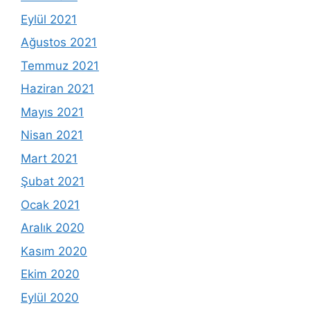
Eylül 2021
Ağustos 2021
Temmuz 2021
Haziran 2021
Mayıs 2021
Nisan 2021
Mart 2021
Şubat 2021
Ocak 2021
Aralık 2020
Kasım 2020
Ekim 2020
Eylül 2020