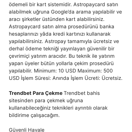
ödemeli bir kart sistemidir. Astropaycard satın
alabilmek uğruna Google’da arama yapılabilir ve
aracı şirketler üstünden kart alabilirsiniz.
Astropaycard satın alma prosedürünü banka
hesaplarınızı yâda kredi kartınızı kullanarak
yapılabilirsiniz. Astropay tamamıyla ücretsiz ve
derhal ödeme tekniği yayınlayan güvenilir bir
çevrimiçi yatırım aracıdır. Bu teknik ile yatırım
yapan üyeler bütün yollarla çekim prosedürü
yapılabilir. Minimum: 10 USD Maximum: 500
USD İşlem Süresi: Anında İşlem Ücreti: Ücretsiz.
Trendbet Para Çekme
Trendbet bahis
sitesinden para çekmek uğruna
kullanabileceğiniz teknikleri ayrıntılı olarak
bildirime çalışacağım.
Güvenli Havale