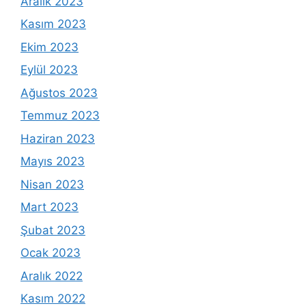
Aralık 2023
Kasım 2023
Ekim 2023
Eylül 2023
Ağustos 2023
Temmuz 2023
Haziran 2023
Mayıs 2023
Nisan 2023
Mart 2023
Şubat 2023
Ocak 2023
Aralık 2022
Kasım 2022