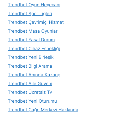
Trendbet Oyun Heyecanı
Trendbet Spor Ligleri
Trendbet Çevrimiçi Hizmet
Trendbet Masa Oyunları
Trendbet Yasal Durum
Trendbet Cihaz Esnekliği
Trendbet Yeni Birleşik
Trendbet Bilgi Arama
Trendbet Anında Kazanç
Trendbet Aile Güveni
Trendbet Ücretsiz Tv
Trendbet Yeni Oturumu
Trendbet Çağrı Merkezi Hakkında