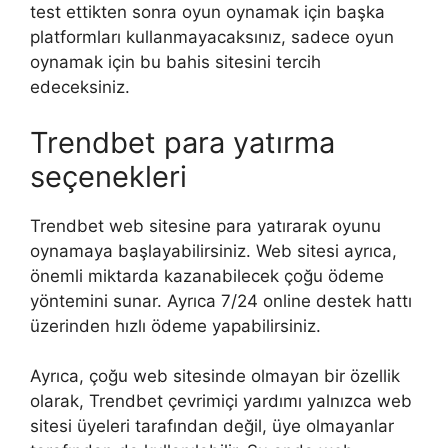
test ettikten sonra oyun oynamak için başka
platformları kullanmayacaksınız, sadece oyun
oynamak için bu bahis sitesini tercih
edeceksiniz.
Trendbet para yatırma
seçenekleri
Trendbet web sitesine para yatırarak oyunu
oynamaya başlayabilirsiniz. Web sitesi ayrıca,
önemli miktarda kazanabilecek çoğu ödeme
yöntemini sunar. Ayrıca 7/24 online destek hattı
üzerinden hızlı ödeme yapabilirsiniz.
Ayrıca, çoğu web sitesinde olmayan bir özellik
olarak, Trendbet çevrimiçi yardımı yalnızca web
sitesi üyeleri tarafından değil, üye olmayanlar