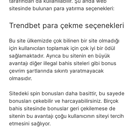
tarafından da kullanılabilir. Şu anda web
sitesinde bulunan para yatırma seçenekleri:
Trendbet para çekme seçenekleri
Bu site ülkemizde çok bilinen bir site olmadığı
için kullanıcıları toplamak için çok iyi bir ödül
sağlamaktadır. Ayrıca bu sitenin en büyük
avantajı diğer illegal bahis siteleri gibi bonus
çevrim şartlarında sıkıntı yaratmayacak
olmasıdır.
Sitedeki spin bonusları daha basittir, bu sayede
bonusları çekebilir ve harcayabilirsiniz. Birçok
bahis sitesinde bonuslar geri çekilemese de
sitenin bu avantajı çoğu kullanıcının siteyi tercih
etmesini sağlıyor.