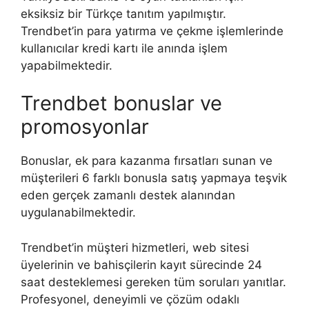
eksiksiz bir Türkçe tanıtım yapılmıştır.
Trendbet’in para yatırma ve çekme işlemlerinde
kullanıcılar kredi kartı ile anında işlem
yapabilmektedir.
Trendbet bonuslar ve
promosyonlar
Bonuslar, ek para kazanma fırsatları sunan ve
müşterileri 6 farklı bonusla satış yapmaya teşvik
eden gerçek zamanlı destek alanından
uygulanabilmektedir.
Trendbet’in müşteri hizmetleri, web sitesi
üyelerinin ve bahisçilerin kayıt sürecinde 24
saat desteklemesi gereken tüm soruları yanıtlar.
Profesyonel, deneyimli ve çözüm odaklı