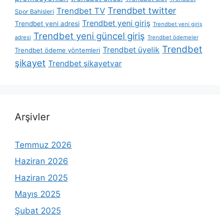
Trendbet twitter
Trendbet TV
Spor Bahisleri
Trendbet yeni giriş
Trendbet yeni adresi
Trendbet yeni giriş
Trendbet yeni güncel giriş
adresi
Trendbet ödemeler
Trendbet
Trendbet üyelik
Trendbet ödeme yöntemleri
şikayet
Trendbet şikayetvar
Arşivler
Temmuz 2026
Haziran 2026
Haziran 2025
Mayıs 2025
Şubat 2025