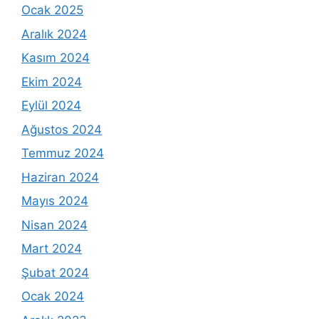
Ocak 2025
Aralık 2024
Kasım 2024
Ekim 2024
Eylül 2024
Ağustos 2024
Temmuz 2024
Haziran 2024
Mayıs 2024
Nisan 2024
Mart 2024
Şubat 2024
Ocak 2024