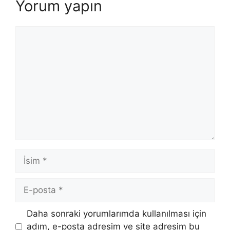
Yorum yapın
Yorum
İsim
E-
posta
İnternet
Daha sonraki yorumlarımda kullanılması için
sitesi
adım, e-posta adresim ve site adresim bu