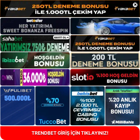
×
TRENDBET GİRİŞ İÇİN TIKLAYINIZ!