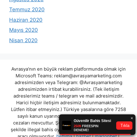
Temmuz 2020
Haziran 2020
Mayıs 2020
Nisan 2020
Avrasya'nın en büyük reklam platformunda olmak için
Microsoft Teams:
reklam@avrasyamarketing.com
adresimizden veya Telegram: @Avrasyamarketing
adresimizden irtibat kurabilirsiniz. (Tek iletişim
adreslerimiz teams / telegram ve mail adresimizdir.
Harici hiçbir iletişim adresimiz bulunmamaktadır.
Lütfen itibar etmeyiniz.) Türkiye yasalarına göre 7258
sayılı kanun uyarınca yasa dışı bahis oynamanın
cezaları mevcuttur. Şu an bulunduğunuz site hiç bir
şekilde illegal bahis oyunları oynatmıyor ve oynamaya
aracı olmuyordur.
betlima
|
hazbet
|
marlonbet
|